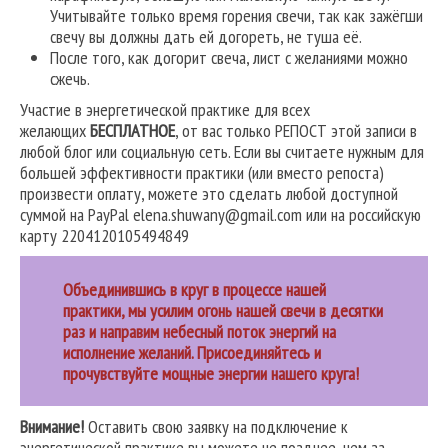
Учитывайте только время горения свечи, так как зажёгши
свечу вы должны дать ей догореть, не туша её.
После того, как догорит свеча, лист с желаниями можно
сжечь.
Участие в энергетической практике для всех
желающих
БЕСПЛАТНОЕ
, от вас только РЕПОСТ этой записи в
любой блог или социальную сеть. Если вы считаете нужным для
большей эффективности практики (или вместо репоста)
произвести оплату, можете это сделать любой доступной
суммой на PayPal elena.shuwany@gmail.com или на российскую
карту 2204120105494849
Объединившись в круг в процессе нашей
практики, мы усилим огонь нашей свечи в десятки
раз и направим небесный поток энергий на
исполнение желаний. Присоединяйтесь и
прочувствуйте мощные энергии нашего круга!
Внимание!
Оставить свою заявку на подключение к
энергетической практике вы можете не позднее, чем за