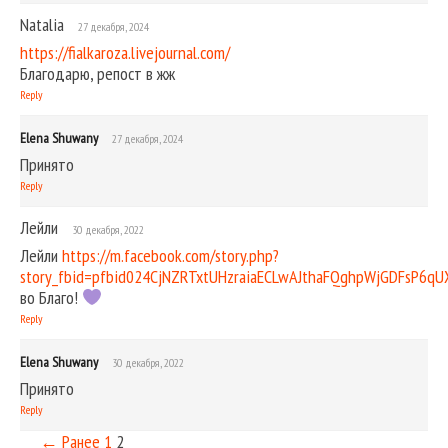
Natalia
27 декабря, 2024
https://fialkaroza.livejournal.com/
Благодарю, репост в жж
Reply
Elena Shuwany
27 декабря, 2024
Принято
Reply
Лейли
30 декабря, 2022
Лейли
https://m.facebook.com/story.php?
story_fbid=pfbid024CjNZRTxtUHzraiaECLwAJthaFQghpWjGDFsP6
во Благо!
Reply
Elena Shuwany
30 декабря, 2022
Принято
Reply
← Ранее
1
2