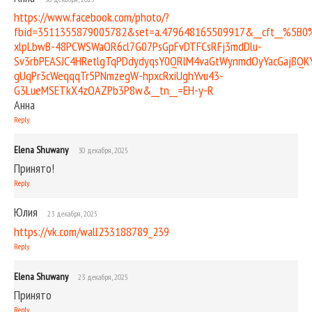
https://www.facebook.com/photo/?
fbid=3511355879005782&set=a.479648165509917&__cft__%5B0
xlpLbwB-48PCWSWaOR6cl7G07PsGpFvDTFCsRFj3mdDlu-
Sv3rbPEASJC4HRetlgTqPDdydyqsY0QRlM4vaGtWynmdOyYacGaj8QK
gUqPr3cWeqqqTr5PNmzegW-hpxcRxiUghYvu43-
G3LueMSETkX4zOAZPb3P8w&__tn__=EH-y-R
Анна
Reply
Elena Shuwany
30 декабря, 2025
Принято!
Reply
Юлия
23 декабря, 2025
https://vk.com/wall233188789_239
Reply
Elena Shuwany
23 декабря, 2025
Принято
Reply