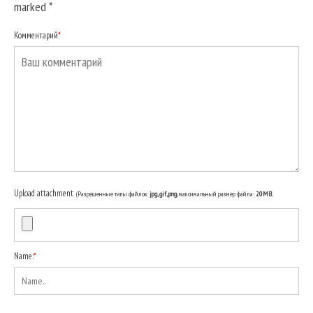
marked
*
Комментарий
*
Upload attachment
(Разрешенные типы файлов:
jpg, gif, png
, максимальный размер файла:
20MB.
Name:
*