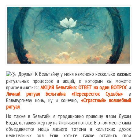
Друзья! К Бельтайну у меня намечено несколько важных
ритуальных процессов и акций, к которым вы можете
присоединиться:
АКЦИЯ Бельтайна: ОТВЕТ на один ВОПРОС
и
Личный ритуал Бельтайна «Перекрёсток Судьбы»
в
Вальпургиеву ночь, ну и конечно,
«Страстный» волшебный
ритуал
.
Но также в Бельтайн я традиционно приношу дары Духам
Воды, оставляя жертву на Лисичьем потоке. В этом месте силы
объединяется мощь лисьего тотема и кельтских духов
целительных вод. Если хотите также оставить свои