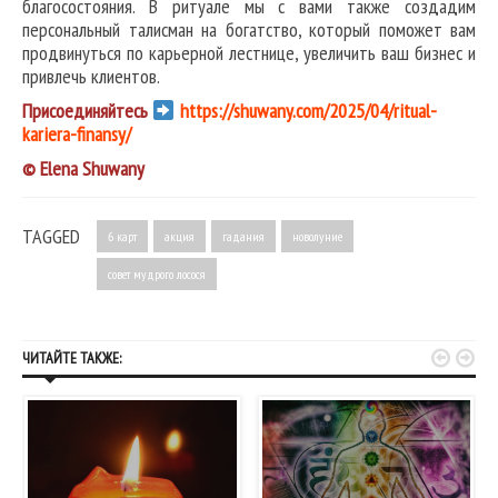
благосостояния. В ритуале мы с вами также создадим
персональный талисман на богатство, который поможет вам
продвинуться по карьерной лестнице, увеличить ваш бизнес и
привлечь клиентов.
Присоединяйтесь
https://shuwany.com/2025/04/ritual-
kariera-finansy/
© Elena Shuwany
TAGGED
6 карт
акция
гадания
новолуние
совет мудрого лосося


ЧИТАЙТЕ ТАКЖЕ: