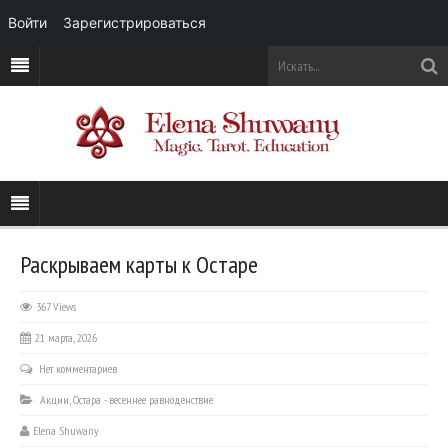
Войти
Зарегистрироваться
Раскрываем карты к Остаре
367 Views
21 марта, 2026
Нет комментариев
Акции
,
Остара - весеннее равноденствие
Elena Shuwany