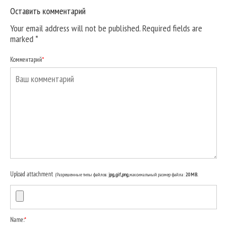
Оставить комментарий
Your email address will not be published. Required fields are
marked
*
Комментарий
*
Upload attachment
(Разрешенные типы файлов:
jpg, gif, png
, максимальный размер файла:
20MB.
Name:
*