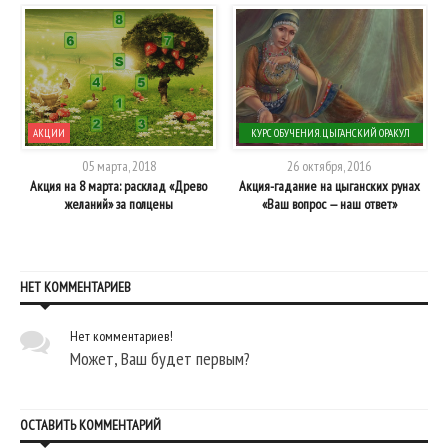
АКЦИИ
КУРС ОБУЧЕНИЯ. ЦЫГАНСКИЙ ОРАКУЛ
"РУНЫ ШУВАНИ"
05 марта, 2018
26 октября, 2016
ю
Акция на 8 марта: расклад «Древо
Акция-гадание на цыганских рунах
желаний» за полцены
«Ваш вопрос — наш ответ»
НЕТ КОММЕНТАРИЕВ
Нет комментариев!
Может, Ваш будет первым?
ОСТАВИТЬ КОММЕНТАРИЙ