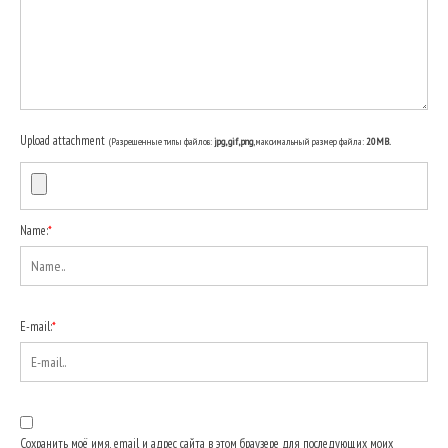
Upload attachment
(Разрешенные типы файлов:
jpg, gif, png
, максимальный размер файла:
20MB.
Name:
*
E-mail:
*
Сохранить моё имя, email и адрес сайта в этом браузере для последующих моих