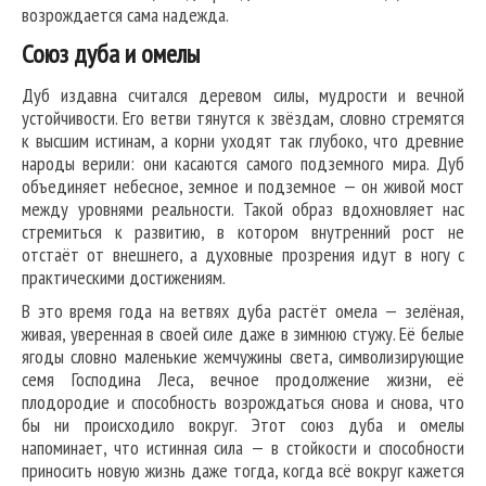
возрождается сама надежда.
Союз дуба и омелы
Дуб издавна считался деревом силы, мудрости и вечной
устойчивости. Его ветви тянутся к звёздам, словно стремятся
к высшим истинам, а корни уходят так глубоко, что древние
народы верили: они касаются самого подземного мира. Дуб
объединяет небесное, земное и подземное — он живой мост
между уровнями реальности. Такой образ вдохновляет нас
стремиться к развитию, в котором внутренний рост не
отстаёт от внешнего, а духовные прозрения идут в ногу с
практическими достижениям.
В это время года на ветвях дуба растёт омела — зелёная,
живая, уверенная в своей силе даже в зимнюю стужу. Её белые
ягоды словно маленькие жемчужины света, символизирующие
семя Господина Леса, вечное продолжение жизни, её
плодородие и способность возрождаться снова и снова, что
бы ни происходило вокруг. Этот союз дуба и омелы
напоминает, что истинная сила — в стойкости и способности
приносить новую жизнь даже тогда, когда всё вокруг кажется