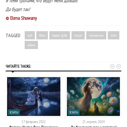
и теми тропами, что ведут меня дальше.
Да будет так!
© Elena Shuwany
TAGGED
дуб
Йоль
Король Дуба
падуб
полнолуние
Эсбат
эсбаты


ЧИТАЙТЕ ТАКЖЕ:
ЭСБАТЫ
ЭСБАТЫ
17 февраля, 2022
23 апреля, 2024