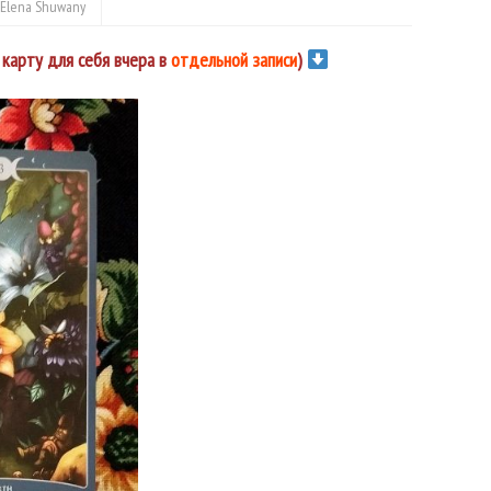
Elena Shuwany
 карту для себя вчера в
отдельной записи
)