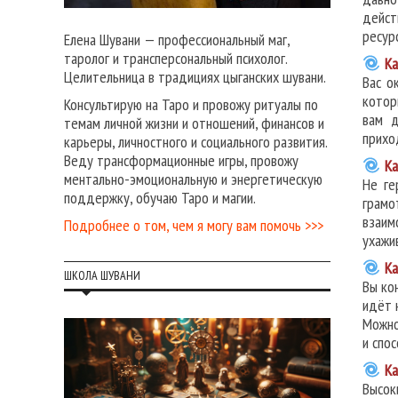
дейст
ресур
Елена Шувани — профессиональный маг,
таролог и трансперсональный психолог.
Ка
Целительница в традициях цыганских шувани.
Вас о
котор
Консультирую на Таро и провожу ритуалы по
вам д
темам личной жизни и отношений, финансов и
прихо
карьеры, личностного и социального развития.
Веду трансформационные игры, провожу
Ка
ментально-эмоциональную и энергетическую
Не ге
поддержку, обучаю Таро и магии.
грамо
взаим
Подробнее о том, чем я могу вам помочь >>>
ухажи
Ка
ШКОЛА ШУВАНИ
Вы ко
идёт 
Можно
и спо
Ка
Высок