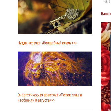
3
Ваша 
Чудна играчка «Волшебный ключ»>>>
Энергетическая практика «Поток силы и
изобилия» 8 августа>>>