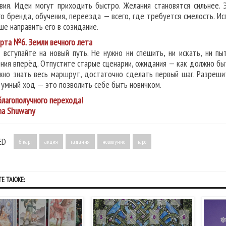
вия. Идеи могут приходить быстро. Желания становятся сильнее. 
го бренда, обучения, переезда — всего, где требуется смелость. Ис
ше направить его в созидание.
рта №6. Земли вечного лета
 вступайте на новый путь. Не нужно ни спешить, ни искать, ни п
ния вперёд. Отпустите старые сценарии, ожидания — как должно быть
жно знать весь маршрут, достаточно сделать первый шаг. Разреши
 умный ход — это позволить себе быть новичком.
благополучного перехода!
na Shuwany
ED
6 карт
акция
гадания
новолуние
таро
Е ТАКЖЕ: