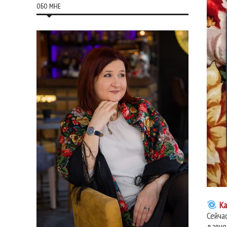
ОБО МНЕ
Ка
Сейча
давно