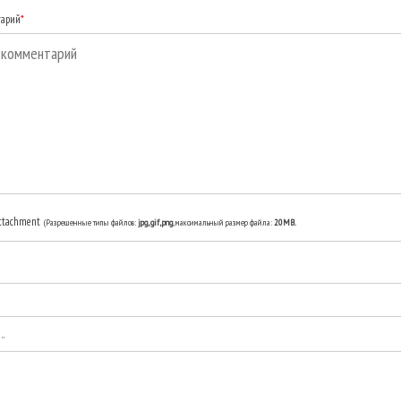
тарий
*
ttachment
(Разрешенные типы файлов:
jpg, gif, png
, максимальный размер файла:
20MB.