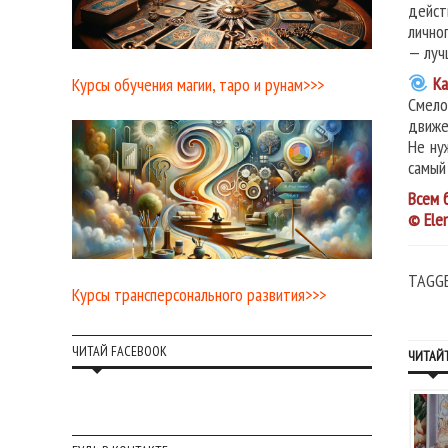
дейст
лично
— луч
Ка
Курсы обучения магии, таро и рунам>>>
Смело
движе
Не ну
самый
Всем 
© Ele
TAGG
Курсы трансперсонального развития>>>
ЧИТАЙ FACEBOOK
ЧИТАЙТ