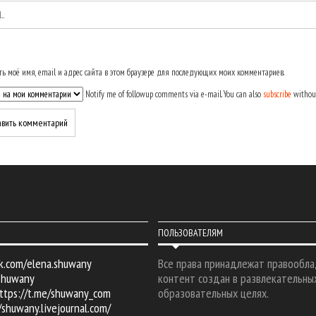
ь моё имя, email и адрес сайта в этом браузере для последующих моих комментариев.
Notify me of followup comments via e-mail. You can also
subscribe
withou
ПОЛЬЗОВАТЕЛЯМ
k.com/elena.shuwany
Все права принадлежат правообла
shuwany
контент создан в развлекательны
ttps://t.me/shuwany_com
образовательных целях.
/shuwany.livejournal.com/