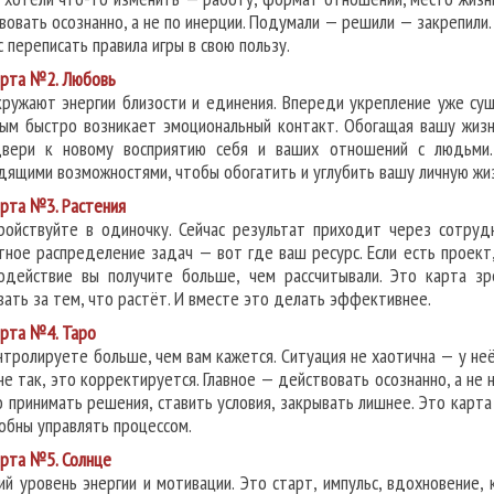
вовать осознанно, а не по инерции. Подумали — решили — закрепили.
с переписать правила игры в свою пользу.
рта №2. Любовь
кружают энергии близости и единения. Впереди укрепление уже су
ым быстро возникает эмоциональный контакт. Обогащая вашу жизн
вери к новому восприятию себя и ваших отношений с людьми. 
дящими возможностями, чтобы обогатить и углубить вашу личную жиз
рта №3. Растения
ройствуйте в одиночку. Сейчас результат приходит через сотрудн
тное распределение задач — вот где ваш ресурс. Если есть проект
одействие вы получите больше, чем рассчитывали. Это карта зр
вать за тем, что растёт. И вместе это делать эффективнее.
рта №4. Таро
нтролируете больше, чем вам кажется. Ситуация не хаотична — у неё 
не так, это корректируется. Главное — действовать осознанно, а не н
 принимать решения, ставить условия, закрывать лишнее. Это карта
собны управлять процессом.
рта №5. Солнце
ий уровень энергии и мотивации. Это старт, импульс, вдохновение,