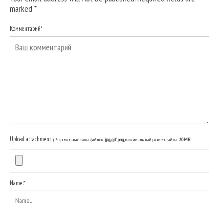
marked
*
Комментарий
*
Upload attachment
(Разрешенные типы файлов:
jpg, gif, png
, максимальный размер файла:
20MB.
Name:
*