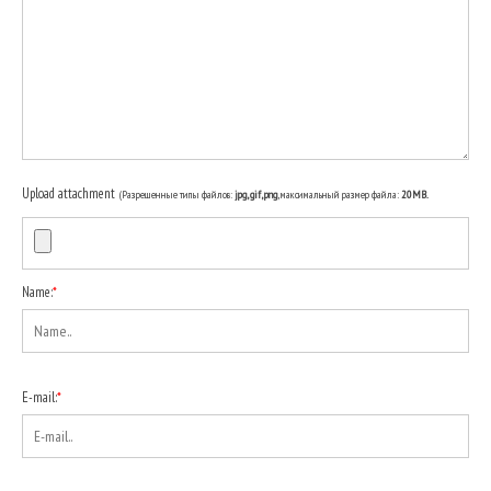
Upload attachment
(Разрешенные типы файлов:
jpg, gif, png
, максимальный размер файла:
20MB.
Name:
*
E-mail:
*