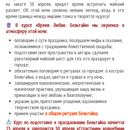
на закате 30 апреля, придет время встречать майский
рассвет. Об этой ночи сложено немало легенд, ведь в это
время граница между мирами тонка и творятся чудеса!
В курсе «Время Любви: Бельтайн» мы окунемся в
атмосферу этой ночи:
поговорим о сути праздника, послушаем мифы и сказания,
познакомимся с традициями божественной свадьбы;
подготовим свое пространство и алтари, сделаем
рукотворный майский шест для тех, кто празднует в
городе;
обязательно поговорим о ритуалах за городом: о кострах
Бельтайна, о водах, цветах и травах в эту ночь;
запланируем психологические, энергетические и
магические практики, улучшающие нашу жизнь и
приносящие в неё любовь и благополучие;
украсим дом, приготовим угощения, вдохновимся
творчеством праздника;
примем участие
в общем ритуале Бельтайна
.
Курс по подготовке к празднованию Бельтайна начнется
23 апреля и завершится 30 апреля «Страстным» волшебным