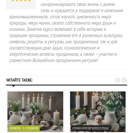
синхронизировать свою жизнь с днями
силы и нуждается в поддержке и компании
единомышленников; готов изучать цикличность мира
природы, мира магии, своего собственного мира души и
психики. Занятия курса включают в себя историю и
традиции праздника, отражение его в различных культурах,
символы, рецепты и ритуалы, как праздничные, так и для
соответствующих дню задач, психологические и
энергетические аспекты праздников, а также – участие в
совместном Волшебном праздничном ритуале!


ЧИТАЙТЕ ТАКЖЕ:
ИМБОЛК - 1-2 ФЕВРАЛЯ
СЕРИЯ КУРСОВ "КОЛЕСО ГОДА"