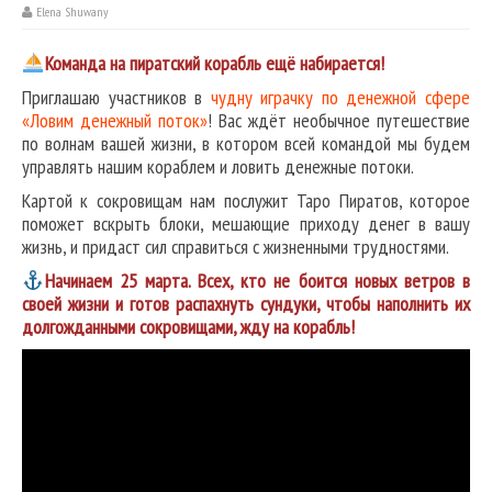
Elena Shuwany
Команда на пиратский корабль ещё набирается!
Приглашаю участников в
чудну играчку по денежной сфере
«Ловим денежный поток»
! Вас ждёт необычное путешествие
по волнам вашей жизни, в котором всей командой мы будем
управлять нашим кораблем и ловить денежные потоки.
Картой к сокровищам нам послужит Таро Пиратов, которое
поможет вскрыть блоки, мешающие приходу денег в вашу
жизнь, и придаст сил справиться с жизненными трудностями.
Начинаем 25 марта. Всех, кто не боится новых ветров в
своей жизни и готов распахнуть сундуки, чтобы наполнить их
долгожданными сокровищами, жду на корабль!