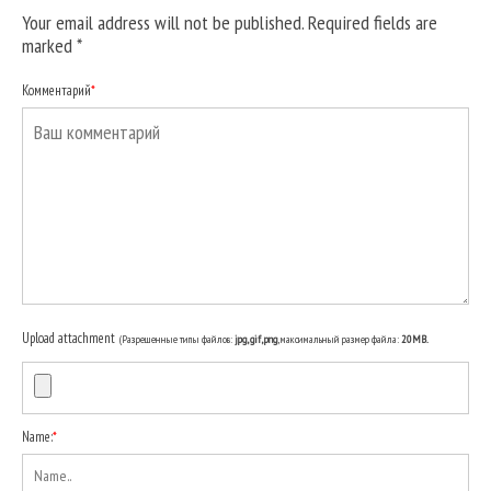
Your email address will not be published. Required fields are
marked
*
Комментарий
*
Upload attachment
(Разрешенные типы файлов:
jpg, gif, png
, максимальный размер файла:
20MB.
Name:
*