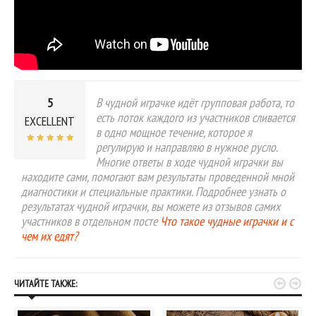
5
В чудной играчке идёт групповая работа, то
есть поток каждого из участников сливается
EXCELLENT
в одно мощное течение, которое я
регулирую и направляю в нужное русло.
Многие ответы в ходе чудной играчки вы
находите сами, помогают вам результаты проведенной мной
диагностики и специальные практики. Подробнее узнать о
результатах чудной играчки, вы можете из отзывов самих
участников в отдельном посте
Что такое чудные играчки и с
чем их едят?


ЧИТАЙТЕ ТАКЖЕ: