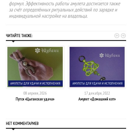
формул. Эффективность работы амулета достигается также
за счёт определённых ритуальных действий по зарядке и
индивидуальной настройке на владельца.


ЧИТАЙТЕ ТАКЖЕ:
АМУЛЕТЫ ДЛЯ УДАЧИ И ИСПОЛНЕНИЯ
АМУЛЕТЫ ДЛЯ УДАЧИ И ИСПОЛНЕНИЯ
ЖЕЛАНИЙ
ЖЕЛАНИЙ
08 апреля, 2026
17 декабря, 2022
Путси «Цыганская удача»
Амулет «Домашний кот»
НЕТ КОММЕНТАРИЕВ