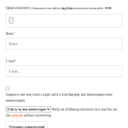
Upload attachment
(Разрешенные типы файлов:
jpg, gif, png
, максимальный размер файла:
20MB.
Name:
*
E-mail:
*
Сохранить моё имя, email и адрес сайта в этом браузере для последующих моих
комментариев.
Notify me of followup comments via e-mail. You can
also
subscribe
without commenting.