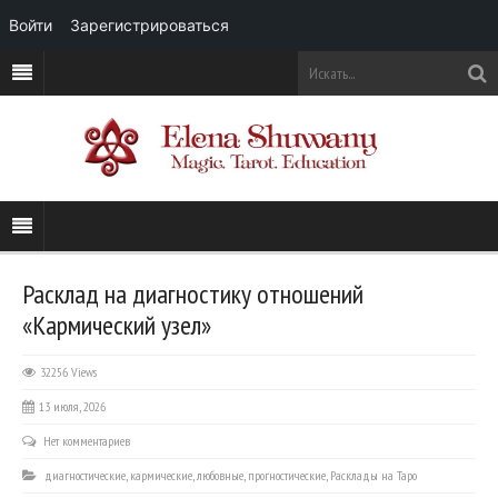
Войти
Зарегистрироваться
Расклад на диагностику отношений
«Кармический узел»
32256 Views
13 июля, 2026
Нет комментариев
диагностические
,
кармические
,
любовные
,
прогностические
,
Расклады на Таро