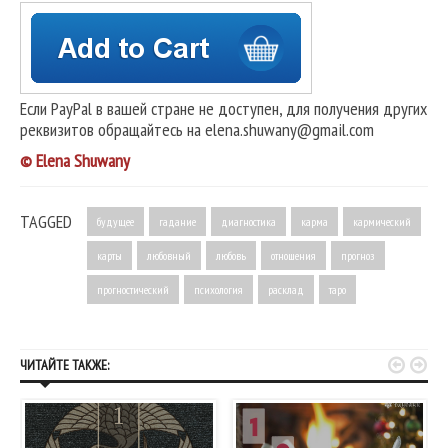
Если PayPal в вашей стране не доступен, для получения других
реквизитов обращайтесь на elena.shuwany@gmail.com
© Elena Shuwany
TAGGED
будущее
гадание
диагностика
карма
кармический
карты
любовный
любовь
отношения
прогноз
прогностический
психология
расклад
таро


ЧИТАЙТЕ ТАКЖЕ: