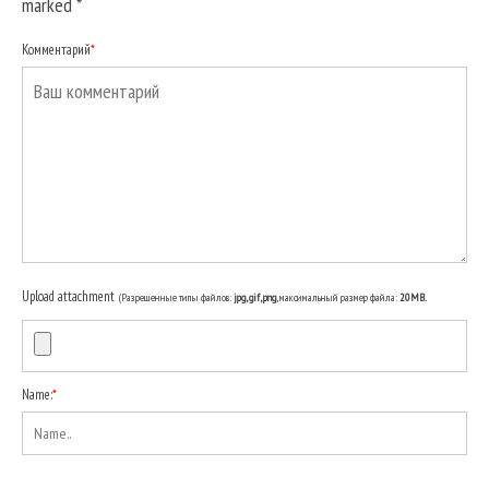
marked
*
Комментарий
*
Upload attachment
(Разрешенные типы файлов:
jpg, gif, png
, максимальный размер файла:
20MB.
Name:
*