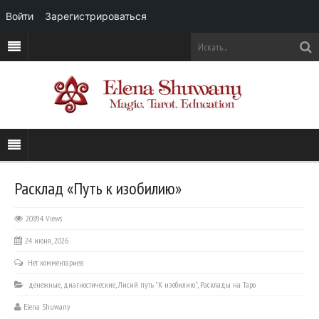
Войти
Зарегистрироваться
Расклад «Путь к изобилию»
20894 Views
24 июня, 2026
Нет комментариев
денежные
,
диагностические
,
Лисий путь "К изобилию"
,
Расклады на Таро
Elena Shuwany