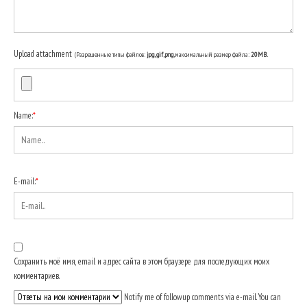
Upload attachment
(Разрешенные типы файлов:
jpg, gif, png
, максимальный размер файла:
20MB.
Name:
*
E-mail:
*
Сохранить моё имя, email и адрес сайта в этом браузере для последующих моих
комментариев.
Notify me of followup comments via e-mail. You can