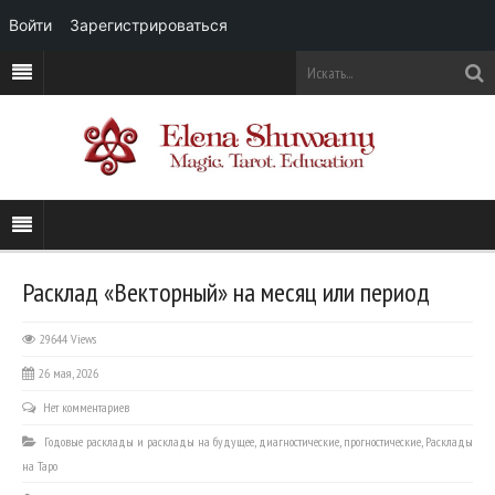
Войти
Зарегистрироваться
Расклад «Векторный» на месяц или период
29644 Views
26 мая, 2026
Нет комментариев
Годовые расклады и расклады на будущее
,
диагностические
,
прогностические
,
Расклады
на Таро