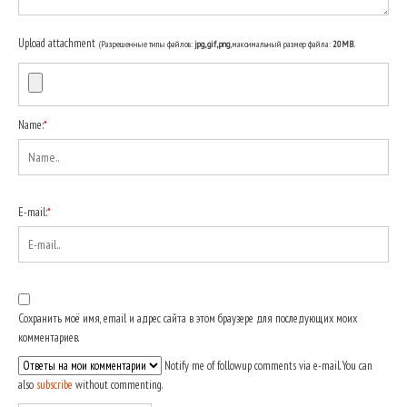
Upload attachment
(Разрешенные типы файлов:
jpg, gif, png
, максимальный размер файла:
20MB.
Name:
*
E-mail:
*
Сохранить моё имя, email и адрес сайта в этом браузере для последующих моих
комментариев.
Notify me of followup comments via e-mail. You can
also
subscribe
without commenting.