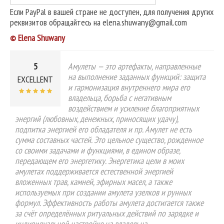
Если PayPal в вашей стране не доступен, для получения других
реквизитов обращайтесь на elena.shuwany@gmail.com
© Elena Shuwany
5
Амулеты — это артефакты, направленные
на выполнение заданных функций: защита
EXCELLENT
и гармонизация внутреннего мира его
владельца, борьба с негативным
воздействием и усиление благоприятных
энергий (любовных, денежных, приносящих удачу),
подпитка энергией его обладателя и пр. Амулет не есть
сумма составных частей. Это цельное существо, рожденное
со своими задачами и функциями, в едином образе,
передающем его энергетику. Энергетика цели в моих
амулетах поддерживается естественной энергией
вложенных трав, камней, эфирных масел, а также
используемых при создании амулета узелков и рунных
формул. Эффективность работы амулета достигается также
за счёт определённых ритуальных действий по зарядке и
индивидуальной настройке на владельца.