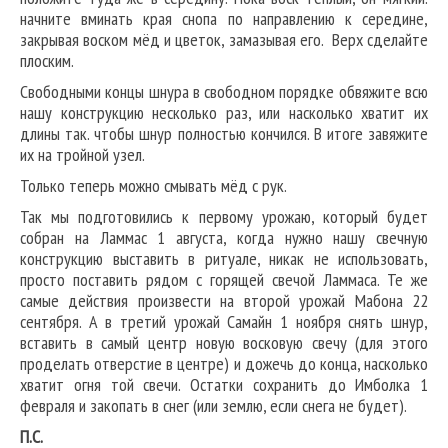
начните вминать края снопа по направлению к середине,
закрывая воском мёд и цветок, замазывая его. Верх сделайте
плоским.
Свободными концы шнура в свободном порядке обвяжите всю
нашу конструкцию несколько раз, или насколько хватит их
длины так. чтобы шнур полностью кончился. В итоге завяжите
их на тройной узел.
Только теперь можно смывать мёд с рук.
Так мы подготовились к первому урожаю, который будет
собран на Ламмас 1 августа, когда нужно нашу свечную
конструкцию выставить в ритуале, никак не использовать,
просто поставить рядом с горящей свечой Ламмаса. Те же
самые действия произвести на второй урожай Мабона 22
сентября. А в третий урожай Самайн 1 ноября снять шнур,
вставить в самый центр новую восковую свечу (для этого
проделать отверстие в центре) и дожечь до конца, насколько
хватит огня той свечи. Остатки сохранить до Имболка 1
февраля и закопать в снег (или землю, если снега не будет).
П.С.