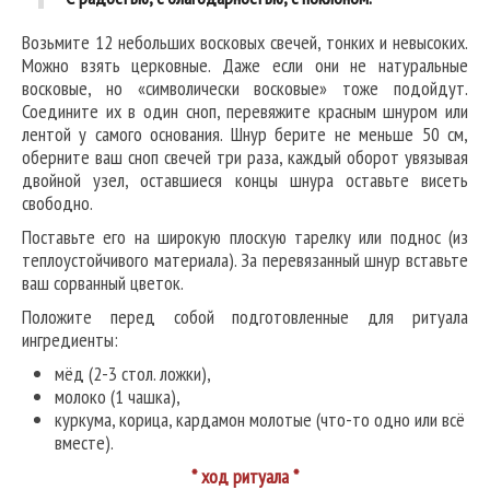
Возьмите 12 небольших восковых свечей, тонких и невысоких.
Можно взять церковные. Даже если они не натуральные
восковые, но «символически восковые» тоже подойдут.
Соедините их в один сноп, перевяжите красным шнуром или
лентой у самого основания. Шнур берите не меньше 50 см,
оберните ваш сноп свечей три раза, каждый оборот увязывая
двойной узел, оставшиеся концы шнура оставьте висеть
свободно.
Поставьте его на широкую плоскую тарелку или поднос (из
теплоустойчивого материала). За перевязанный шнур вставьте
ваш сорванный цветок.
Положите перед собой подготовленные для ритуала
ингредиенты:
мёд (2-3 стол. ложки),
молоко (1 чашка),
куркума, корица, кардамон молотые (что-то одно или всё
вместе).
* ход ритуала *