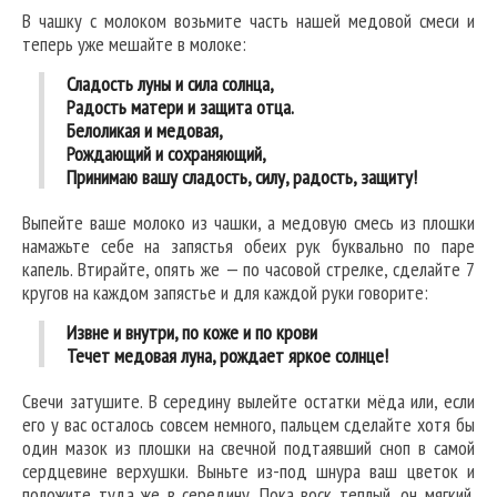
В чашку с молоком возьмите часть нашей медовой смеси и
теперь уже мешайте в молоке:
Сладость луны и сила солнца,
Радость матери и защита отца.
Белоликая и медовая,
Рождающий и сохраняющий,
Принимаю вашу сладость, силу, радость, защиту!
Выпейте ваше молоко из чашки, а медовую смесь из плошки
намажьте себе на запястья обеих рук буквально по паре
капель. Втирайте, опять же — по часовой стрелке, сделайте 7
кругов на каждом запястье и для каждой руки говорите:
Извне и внутри, по коже и по крови
Течет медовая луна, рождает яркое солнце!
Свечи затушите. В середину вылейте остатки мёда или, если
его у вас осталось совсем немного, пальцем сделайте хотя бы
один мазок из плошки на свечной подтаявший сноп в самой
сердцевине верхушки. Выньте из-под шнура ваш цветок и
положите туда же в середину. Пока воск теплый, он мягкий.