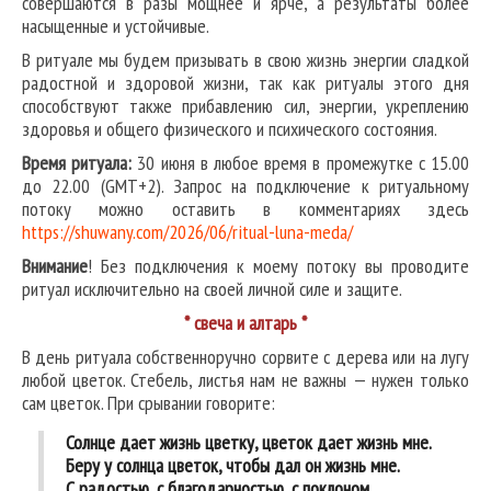
совершаются в разы мощнее и ярче, а результаты более
насыщенные и устойчивые.
В ритуале мы будем призывать в свою жизнь энергии сладкой
радостной и здоровой жизни, так как ритуалы этого дня
способствуют также прибавлению сил, энергии, укреплению
здоровья и общего физического и психического состояния.
Время ритуала:
30 июня в любое время в промежутке с 15.00
до 22.00 (GMT+2). Запрос на подключение к ритуальному
потоку можно оставить в комментариях здесь
https://shuwany.com/2026/06/ritual-luna-meda/
Внимание
! Без подключения к моему потоку вы проводите
ритуал исключительно на своей личной силе и защите.
* свеча и алтарь *
В день ритуала собственноручно сорвите с дерева или на лугу
любой цветок. Стебель, листья нам не важны — нужен только
сам цветок. При срывании говорите:
Солнце дает жизнь цветку, цветок дает жизнь мне.
Беру у солнца цветок, чтобы дал он жизнь мне.
С радостью, с благодарностью, с поклоном.