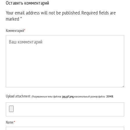
Оставить комментарий
Your email address will not be published. Required fields are
marked
*
Комментарий
*
Upload attachment
(Разрешенные типы файлов:
jpg, gif, png
, максимальный размер файла:
20MB.
Name:
*