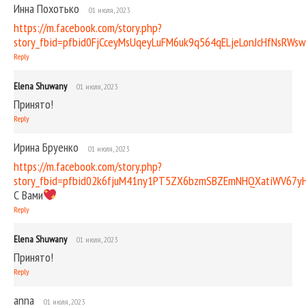
Инна Похотько
01 июля, 2023
https://m.facebook.com/story.php?
story_fbid=pfbid0FjCceyMsUqeyLuFM6uk9q564qELjeLonJcHfNsR
Reply
Elena Shuwany
01 июля, 2023
Принято!
Reply
Ирина Бруенко
01 июля, 2023
https://m.facebook.com/story.php?
story_fbid=pfbid02k6fjuM41ny1PT5ZX6bzmSBZEmNHQXatiWV67y
С Вами
Reply
Elena Shuwany
01 июля, 2023
Принято!
Reply
anna
01 июля, 2023