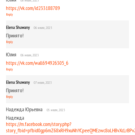
06 июля, 2023
https://vk.com/id233188789
Reply
Elena Shuwany
06 июля, 2023
Принято!
Reply
Юлия
06 июля, 2023
https://vk.com/wall694926305_6
Reply
Elena Shuwany
07 июля, 2023
Принято!
Reply
Надежда Юрьевна
05 июля, 2023
Надежда
https://m.facebook.com/story.php?
story_fbid=pfbid0gp6mZ68xRH9xuNhYCpeeQMEzwc8oLHBvXcLrB