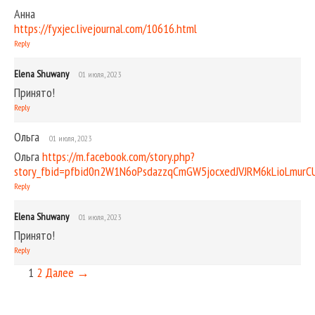
Анна
https://fyxjec.livejournal.com/10616.html
Reply
Elena Shuwany
01 июля, 2023
Принято!
Reply
Ольга
01 июля, 2023
Ольга
https://m.facebook.com/story.php?
story_fbid=pfbid0n2W1N6oPsdazzqCmGW5jocxedJVJRM6kLioLmu
Reply
Elena Shuwany
01 июля, 2023
Принято!
Reply
1
2
Далее →