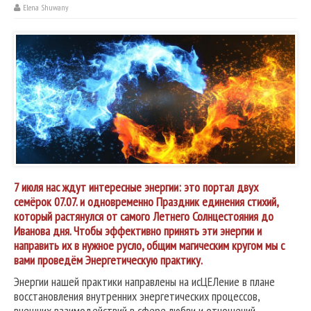
Elena Shuwany
7 июля нас ждут интересные энергии: это портал двух
семёрок 07.07. и одновременно Праздник единения стихий,
который растянулся от самого Летнего Солнцестояния до
Иванова дня. Чтобы эффективно принять эти энергии и
направить их в нужное русло, общим магическим кругом мы с
вами проведём Энергетическую практику.
Энергии нашей практики направлены на исЦЕЛение в плане
восстановления внутренних энергетических процессов,
внешних взаимодействий в сфере любви и отношений,