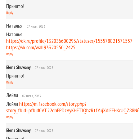
Принято!
Reply
Наталья
07 июля, 2023
Наталья
https://ok.ru/profile/132036600293/statuses/155578821571557
https://vk.com/wall93320550_2425
Reply
Elena Shuwany
07 июля, 2023
Принято!
Reply
Лейли
07 июля, 2023
Лейли
https://m.facebook.com/story.php?
story_fbid=pfbid0VT22dhEPDzAyKHFTJQhzRtfYujXdJEFHKcUQZ88
Reply
Elena Shuwany
07 июля, 2023
Принято!