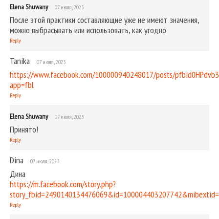
Elena Shuwany
07 июля, 2023
После этой практики составляющие уже не имеют значения,
можно выбрасывать или использовать, как угодно
Reply
Tanika
07 июля, 2023
https://www.facebook.com/100000940248017/posts/pfbid0HPdv
app=fbl
Reply
Elena Shuwany
07 июля, 2023
Принято!
Reply
Dina
07 июля, 2023
Дина
https://m.facebook.com/story.php?
story_fbid=2490140134476069&id=100004403207742&mibextid=
Reply