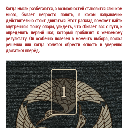
Когда мысли разбегаются, а возможностей становится слишком
много, бывает непросто понять, в каком направлении
действительно стоит двигаться. Этот расклад поможет найти
внутреннюю точку опоры, увидеть, что сбивает вас с пути, и
определить первый шаг, который приблизит к желаемому
результату. Он особенно полезен в моменты выбора, поиска
решения или когда хочется обрести ясность и уверенно
двигаться вперёд.