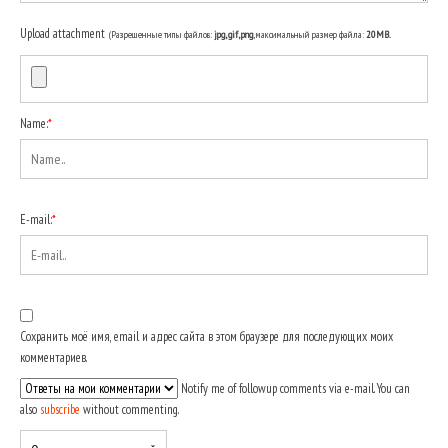
Upload attachment
(Разрешенные типы файлов:
jpg, gif, png
, максимальный размер файла:
20MB.
Name:
*
E-mail:
*
Сохранить моё имя, email и адрес сайта в этом браузере для последующих моих
комментариев.
Notify me of followup comments via e-mail. You can
also
subscribe
without commenting.