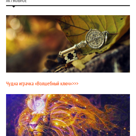
АКТУАЛЬНОЕ
Чудна играчка «Волшебный ключ»>>>