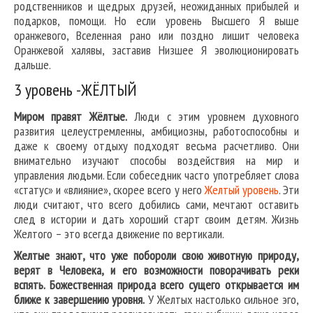
родственников и щедрых друзей, неожиданных прибылей и
подарков, помощи. Но если уровень Высшего Я выше
оранжевого, Вселенная рано или поздно лишит человека
Оранжевой халявы, заставив Низшее Я эволюционировать
дальше.
3 уровень -ЖЁЛТЫЙ
Миром правят Жёлтые.
Люди с этим уровнем духовного
развития целеустремленны, амбициозны, работоспособны и
даже к своему отдыху подходят весьма расчетливо. Они
внимательно изучают способы воздействия на мир и
управления людьми. Если собеседник часто употребляет слова
«статус» и «влияние», скорее всего у него
Желтый уровень
. Эти
люди считают, что всего добились сами, мечтают оставить
след в истории и дать хороший старт своим детям. Жизнь
Желтого – это всегда движение по вертикали.
Желтые знают, что уже побороли свою животную природу,
верят в Человека, и его возможности поворачивать реки
вспять. Божественная природа всего сущего открывается им
ближе к завершению уровня.
У Желтых настолько сильное эго,