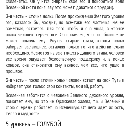
«зеленеть». Он учится смирять свое эго и покоряться воле
Вселенной (хотя поначалу это может даваться с трудом).
2-я часть
– «точка ноль». После прохождения Желтого уровня
эго, казалось бы, уходит, но все-таки его частичка, менее
заметная, остается. Для того чтобы и она ушла, в «точке
ноль» человек теряет все. Он понимает, что эго больше не
может помочь ему. Рвутся старые связи, «точка ноль»
забирает все лишнее, оставляя только то, что действительно
необходимо. Несмотря на всю тяжесть данного этапа, человек
все время ощущает божественную поддержку и, в конце
концов, она становится ему важнее, чем все, что ушло в
прошлое.
3-я часть
– после «точки ноль» человек встает на свой Путь и
набирает уже только свои контакты, людей, работу.
Вселенная заботится о человеке Зеленого духовного уровня,
помогает ему, но это не Оранжевая халява, т.к. и Зеленый в
свою очередь работает на Вселенную. От него идет ясность,
тепло и мудрость.
5 уровень — ГОЛУБОЙ