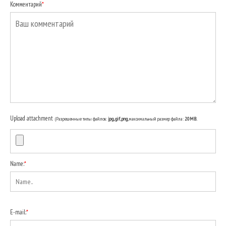
Комментарий
*
Upload attachment
(Разрешенные типы файлов:
jpg, gif, png
, максимальный размер файла:
20MB.
Name:
*
E-mail:
*