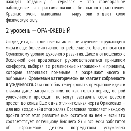
находят отдушину в сериалах – это своеобразное
наблюдение за страстями жизни с безопасного расстояния.
Красные очень выносливы – миру они отдают свою
физическую силу.
2 уровень — ОРАНЖЕВЫЙ
Люди-дети, настроенные на активное изучение окружающего
мира и еще более активное потребление его благ, относятся к
Оранжевому уровню духовного развития. Даже в отношениях с
Вселенной они продолжают руководствоваться принципом
комфорта, выбирая те религиозные направления и принципы,
которые запрещают поменьше, а разрешают «всего и
побольше».
Оранжевым категорически не хватает собранности
и усидчивости.
Они способны генерировать прекрасные идеи и
сначала даже загораться ими, но как только период острой
увлеченности проходит, не могут заставить себя довести
проект до конца. Еще одна отличительная черта Оранжевых –
для них везде найдется халява. Вселенная позволяет каждому
пройти этот этап развития (или остаться на нем – если это
соответствует потенциалу Высшего Я) и всячески заботится
об «Оранжевой детке» посредством услужливых