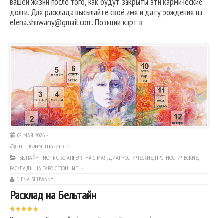
вашей жизни после того, как будут закрыты эти кармические
долги. Для расклада высылайте своё имя и дату рождения на
elena.shuwany@gmail.com. Позиции карт в
02 МАЯ, 2026
НЕТ КОММЕНТАРИЕВ
БЕЛТАЙН - НОЧЬ С 30 АПРЕЛЯ НА 1 МАЯ
,
ДИАГНОСТИЧЕСКИЕ
,
ПРОГНОСТИЧЕСКИЕ
,
РАСКЛАДЫ НА ТАРО
,
СЕЗОННЫЕ
ELENA SHUWANY
Расклад на Бельтайн