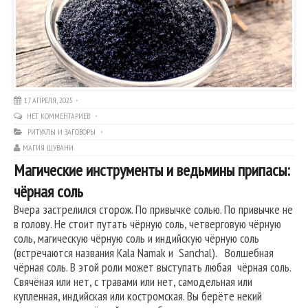
17 АПРЕЛЯ, 2025
НЕТ КОММЕНТАРИЕВ
РИТУАЛЫ И ЗАГОВОРЫ
МАГИЯ ШУВАНИ
Магические инструменты и ведьмины припасы:
чёрная соль
Вчера застрелился сторож. По привычке солью. По привычке не
в голову. Не стоит путать чёрную соль, четверговую чёрную
соль, магическую чёрную соль и индийскую чёрную соль
(встречаются названия Kala Namak и Sanchal). Волшебная
чёрная соль. В этой роли может выступать любая чёрная соль.
Свячёная или нет, с травами или нет, самодельная или
купленная, индийская или костромская. Вы берёте некий