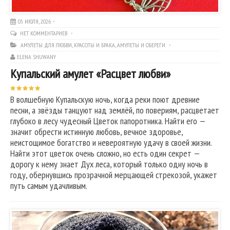
05 ИЮЛЯ, 2026
НЕТ КОММЕНТАРИЕВ
АМУЛЕТЫ ДЛЯ ЛЮБВИ, КРАСОТЫ И БРАКА
,
АМУЛЕТЫ И ОБЕРЕГИ
ELENA SHUWANY
Купальский амулет «Расцвет любви»
В волшебную Купальскую ночь, когда реки поют древние
песни, а звёзды танцуют над землёй, по повериям, расцветает
глубоко в лесу чудесный Цветок папоротника. Найти его —
значит обрести истинную любовь, вечное здоровье,
неистощимое богатство и невероятную удачу в своей жизни.
Найти этот цветок очень сложно, но есть один секрет —
дорогу к нему знает Дух леса, который только одну ночь в
году, обернувшись прозрачной мерцающей стрекозой, укажет
путь самым удачливым.