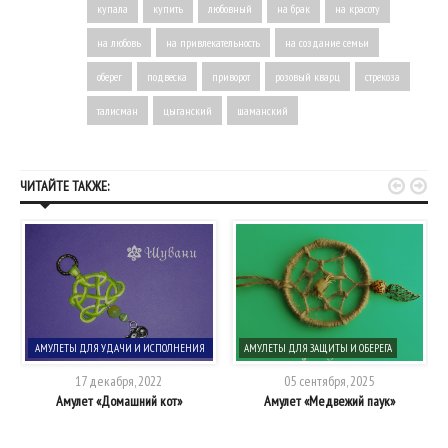
купала
купить
любовный
на брак
на красоту
на любовь
на привлекательность
на создание семьи
оберег
подвеска
приворот
розовый кварц
стрекоза
талисман
цыганский
шаманский


ЧИТАЙТЕ ТАКЖЕ:
АМУЛЕТЫ ДЛЯ УДАЧИ И ИСПОЛНЕНИЯ
АМУЛЕТЫ ДЛЯ ЗАЩИТЫ И ОБЕРЕГА
ЖЕЛАНИЙ
17 декабря, 2022
05 сентября, 2025
Амулет «Домашний кот»
Амулет «Медвежий паук»