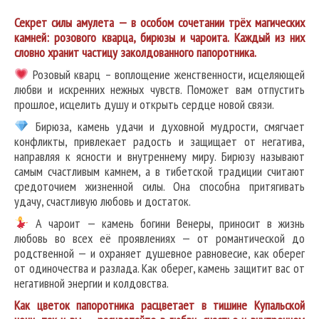
Секрет силы амулета — в особом сочетании трёх магических
камней: розового кварца, бирюзы и чароита. Каждый из них
словно хранит частицу заколдованного папоротника.
Розовый кварц – воплощение женственности, исцеляющей
любви и искренних нежных чувств. Поможет вам отпустить
прошлое, исцелить душу и открыть сердце новой связи.
Бирюза, камень удачи и духовной мудрости, смягчает
конфликты, привлекает радость и защищает от негатива,
направляя к ясности и внутреннему миру. Бирюзу называют
самым счастливым камнем, а в тибетской традиции считают
средоточием жизненной силы. Она способна притягивать
удачу, счастливую любовь и достаток.
А чароит — камень богини Венеры, приносит в жизнь
любовь во всех её проявлениях — от романтической до
родственной — и охраняет душевное равновесие, как оберег
от одиночества и разлада. Как оберег, камень защитит вас от
негативной энергии и колдовства.
Как цветок папоротника расцветает в тишине Купальской