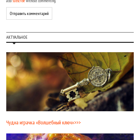
also
subscribe
without commenting.
АКТУАЛЬНОЕ
Чудна играчка «Волшебный ключ»>>>