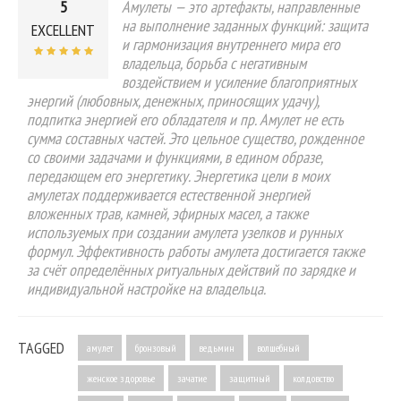
5
Амулеты — это артефакты, направленные
на выполнение заданных функций: защита
EXCELLENT
и гармонизация внутреннего мира его
владельца, борьба с негативным
воздействием и усиление благоприятных
энергий (любовных, денежных, приносящих удачу),
подпитка энергией его обладателя и пр. Амулет не есть
сумма составных частей. Это цельное существо, рожденное
со своими задачами и функциями, в едином образе,
передающем его энергетику. Энергетика цели в моих
амулетах поддерживается естественной энергией
вложенных трав, камней, эфирных масел, а также
используемых при создании амулета узелков и рунных
формул. Эффективность работы амулета достигается также
за счёт определённых ритуальных действий по зарядке и
индивидуальной настройке на владельца.
TAGGED
амулет
бронзовый
ведьмин
волшебный
женское здоровье
зачатие
защитный
колдовство