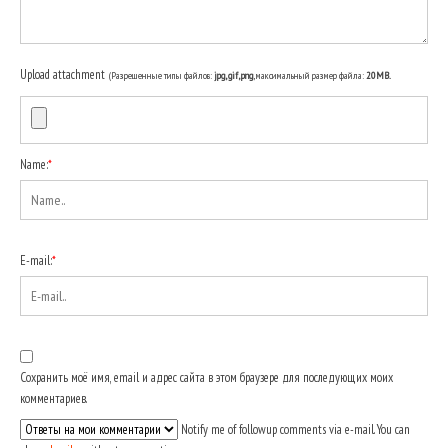
Upload attachment
(Разрешенные типы файлов:
jpg, gif, png
, максимальный размер файла:
20MB.
Name:
*
E-mail:
*
Сохранить моё имя, email и адрес сайта в этом браузере для последующих моих
комментариев.
Notify me of followup comments via e-mail. You can