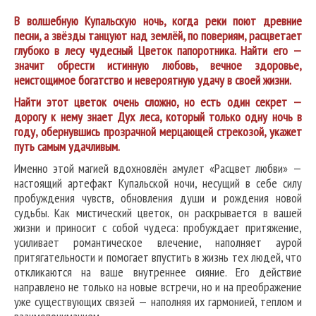
В волшебную Купальскую ночь, когда реки поют древние
песни, а звёзды танцуют над землёй, по повериям, расцветает
глубоко в лесу чудесный Цветок папоротника. Найти его —
значит обрести истинную любовь, вечное здоровье,
неистощимое богатство и невероятную удачу в своей жизни.
Найти этот цветок очень сложно, но есть один секрет —
дорогу к нему знает Дух леса, который только одну ночь в
году, обернувшись прозрачной мерцающей стрекозой, укажет
путь самым удачливым.
Именно этой магией вдохновлён амулет «Расцвет любви» —
настоящий артефакт Купальской ночи, несущий в себе силу
пробуждения чувств, обновления души и рождения новой
судьбы. Как мистический цветок, он раскрывается в вашей
жизни и приносит с собой чудеса: пробуждает притяжение,
усиливает романтическое влечение, наполняет аурой
притягательности и помогает впустить в жизнь тех людей, что
откликаются на ваше внутреннее сияние. Его действие
направлено не только на новые встречи, но и на преображение
уже существующих связей — наполняя их гармонией, теплом и