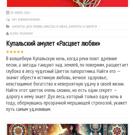
05 ИЮЛЯ, 2026
НЕТ КОММЕНТАРИЕВ
АМУЛЕТЫ ДЛЯ ЛЮБВИ, КРАСОТЫ И БРАКА
,
АМУЛЕТЫ И ОБЕРЕГИ
ELENA SHUWANY
Купальский амулет «Расцвет любви»
В волшебную Купальскую ночь, когда реки поют древние
песни, а звёзды танцуют над землёй, по повериям, расцветает
глубоко в лесу чудесный Цветок папоротника. Найти его —
значит обрести истинную любовь, вечное здоровье,
неистощимое богатство и невероятную удачу в своей жизни.
Найти этот цветок очень сложно, но есть один секрет —
дорогу к нему знает Дух леса, который только одну ночь в
году, обернувшись прозрачной мерцающей стрекозой, укажет
путь самым удачливым.