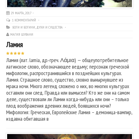
29 МАРТА, 2017
1 КОММЕНТАРИЙ
БОГИ И БОГИНИ
,
ДУХИ И СУЩЕСТВА
МАГИЯ ШУВАНИ
Ламия
Ламия (лат. lamia, др.-греч. Λάμια) — общеупотребительное
латинское слово, обозначающее ведьму; персонаж греческой
мифологии, распространившийся в позднейших культурах.
Ламия. Страшное слово, существо, словно вынырнувшее из
мрака ночи. Много легенд сложено о них, во многих культурах
оставили они след. Правда или вымысел? Кто же они на самом
деле, существовали ли Ламии когда-нибудь или они – только
плод воображения древних людей, боявшихся ночи?
Мифология: Греческая, Европейские Ламия – демоница-вампир,
издавна обитавшая в