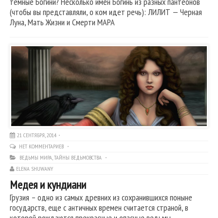
темные Богини? Несколько имен Богинь из разных пантеонов
(чтобы вы представляли, о ком идет речь): ЛИЛИТ — Черная
Луна, Мать Жизни и Смерти МАРА
21 СЕНТЯБРЯ, 2014
НЕТ КОММЕНТАРИЕВ
ВЕДЬМЫ МИРА
,
ТАЙНЫ ВЕДЬМОВСТВА
ELENA SHUWANY
Медея и кундиани
Грузия – одно из самых древних из сохранившихся поныне
государств, еще с античных времен считается страной, в
которой рождаются прекрасные и опасные ведьмы —