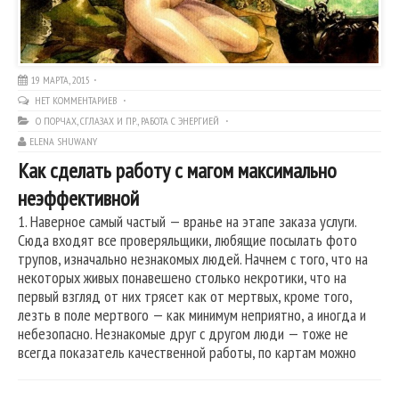
19 МАРТА, 2015
НЕТ КОММЕНТАРИЕВ
О ПОРЧАХ, СГЛАЗАХ И ПР.
,
РАБОТА С ЭНЕРГИЕЙ
ELENA SHUWANY
Как сделать работу с магом максимально
неэффективной
1. Наверное самый частый — вранье на этапе заказа услуги.
Сюда входят все проверяльщики, любящие посылать фото
трупов, изначально незнакомых людей. Начнем с того, что на
некоторых живых понавешено столько некротики, что на
первый взгляд от них трясет как от мертвых, кроме того,
лезть в поле мертвого — как минимум неприятно, а иногда и
небезопасно. Незнакомые друг с другом люди — тоже не
всегда показатель качественной работы, по картам можно