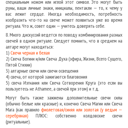
специальным ножом или иглой этот символ. Это могут быть
руны, ваши личные знаки, инициалы, пентакли — то, к чему у
вас лежит сердце. Иногда необходимость, потребность
изобразить что-то на свече может появиться уже во время
ритуала. Что ж, совет один — учитесь доверять себе.
8. Много дискуссий ведется по поводу комбинирования разных
свечей в одном ритуале. Следует помнить, что в среднем на
алтаре могут находиться:
1)
Свечи черная и белая
2) Свеча Богини и/или Свеча Духа (эфира, Жизни, Всего Сущего,
Пятой Стихии)
3) алтарные свечи или свечи освещения
4) свеча, от которой зажигаются благовония
5) свеча Изгнания или Свеча Сотворения Круга (это если вы
пользуетесь не Athamee, а свечой при этом) и т.д.
Могут быть также зажжены дополнительные свечи силы
(обычно белые или красные) и, конечно Свеча Магии или Свеча
Мага (как правило
фиолетовая/синяя или золотая (у ведьм —
серебряная)
ПЛЮС: собственно колдовские свечи
(ритуальные).