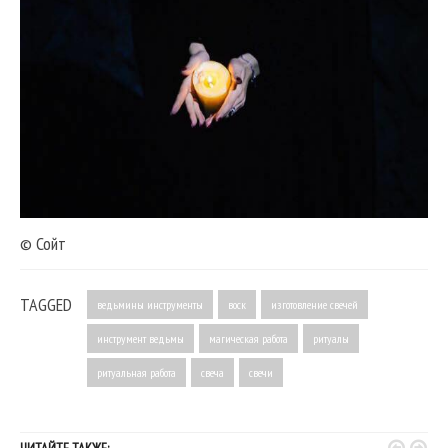
© Сойт
TAGGED
ведьмины инструменты
воск
изготовление свечей
инструмент ведьмы
магическая работа
ритуалы
ритуальная работа
свеча
свечи