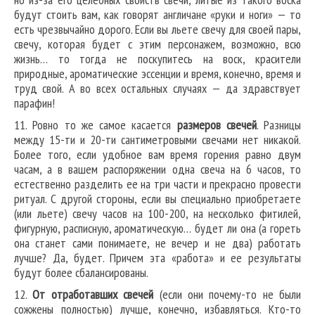
будут стоить вам, как говорят англичане «руки и ноги» — то
есть чрезвычайно дорого. Если вы льете свечу для своей пары,
свечу, которая будет с этим персонажем, возможно, всю
жизнь… то тогда не поскупитесь на воск, красители
природные, ароматические эссенции и время, конечно, время и
труд свой. А во всех остальных случаях — да здравствует
парафин!
11. Ровно то же самое касается
размеров свечей
. Разницы
между 15-ти и 20-ти сантиметровыми свечами нет никакой.
Более того, если удобное вам время горения равно двум
часам, а в вашем распоряжении одна свеча на 6 часов, то
естественно разделить ее на три части и прекрасно провести
ритуал. С другой стороны, если вы специально приобретаете
(или льете) свечу часов на 100-200, на несколько фитилей,
фигурную, расписную, ароматическую… будет ли она (а гореть
она станет сами понимаете, не вечер и не два) работать
лучше? Да, будет. Причем эта «работа» и ее результаты
будут более сбалансированы.
12.
От отработавших свечей
(если они почему-то не были
сожжены полностью) лучше, конечно, избавляться. Кто-то