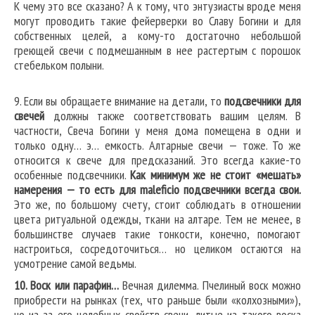
К чему это все сказано? А к тому, что энтузиасты вроде меня
могут проводить такие фейерверки во Славу Богини и для
собственных целей, а кому-то достаточно небольшой
греющей свечи с подмешанным в нее растертым с порошок
стебельком полыни.
9. Если вы обращаете внимание на детали, то
подсвечники для
свечей
должны также соответствовать вашим целям. В
частности, Свеча Богини у меня дома помещена в одни и
только одну… э… емкость. Алтарные свечи — тоже. То же
относится к свече для предсказаний. Это всегда какие-то
особенные подсвечники.
Как минимум же не стоит «мешать»
намерения — то есть для maleficio подсвечники всегда свои.
Это же, по большому счету, стоит соблюдать в отношении
цвета ритуальной одежды, ткани на алтаре. Тем не менее, в
большинстве случаев такие тонкости, конечно, помогают
настроиться, сосредоточиться… но целиком остаются на
усмотрение самой ведьмы.
10. Воск или парафин…
Вечная дилемма. Пчелиный воск можно
приобрести на рынках (тех, что раньше были «колхозными»),
но из-за его целебных свойств свечи, литые из такого воска