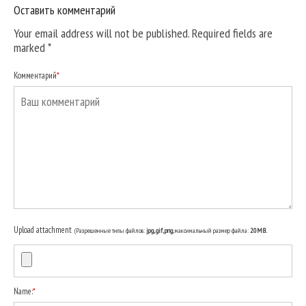
Оставить комментарий
Your email address will not be published. Required fields are
marked
*
Комментарий
*
Upload attachment
(Разрешенные типы файлов:
jpg, gif, png
, максимальный размер файла:
20MB.
Name:
*