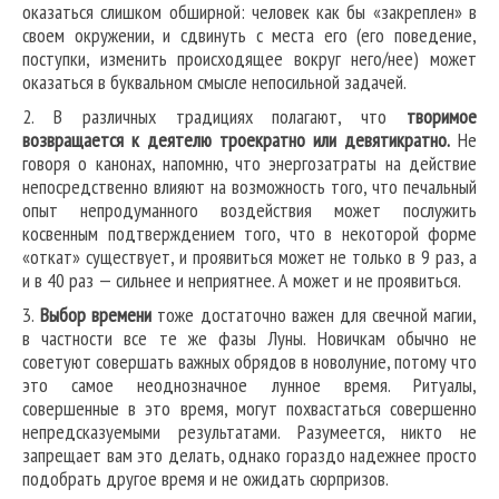
оказаться слишком обширной: человек как бы «закреплен» в
своем окружении, и сдвинуть с места его (его поведение,
поступки, изменить происходящее вокруг него/нее) может
оказаться в буквальном смысле непосильной задачей.
2. В различных традициях полагают, что
творимое
возвращается к деятелю троекратно или девятикратно.
Не
говоря о канонах, напомню, что энергозатраты на действие
непосредственно влияют на возможность того, что печальный
опыт непродуманного воздействия может послужить
косвенным подтверждением того, что в некоторой форме
«откат» существует, и проявиться может не только в 9 раз, а
и в 40 раз — сильнее и неприятнее. А может и не проявиться.
3.
Выбор времени
тоже достаточно важен для свечной магии,
в частности все те же фазы Луны. Новичкам обычно не
советуют совершать важных обрядов в новолуние, потому что
это самое неоднозначное лунное время. Ритуалы,
совершенные в это время, могут похвастаться совершенно
непредсказуемыми результатами. Разумеется, никто не
запрещает вам это делать, однако гораздо надежнее просто
подобрать другое время и не ожидать сюрпризов.