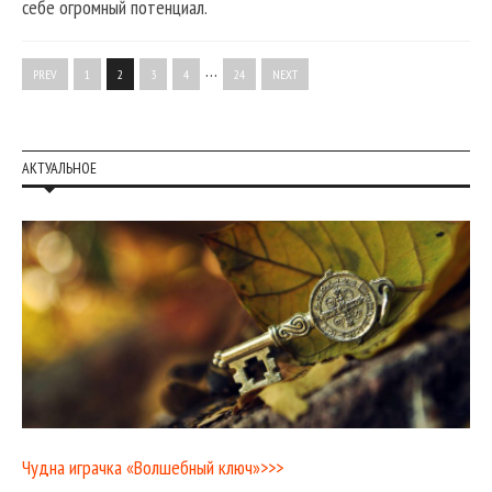
себе огромный потенциал.
…
PREV
1
2
3
4
24
NEXT
АКТУАЛЬНОЕ
Чудна играчка «Волшебный ключ»>>>