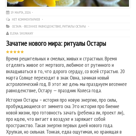
19 МАРТА, 2026
НЕТ КОММЕНТАРИЕВ
ОСТАРА - ВЕСЕННЕЕ РАВНОДЕНСТВИЕ
,
РИТУАЛЫ ОСТАРЫ
ELENA SHUWANY
Зачатие нового мира: ритуалы Остары
Время решительных и смелых, живых и страстных. Время
отделять живое от мертвого, любимое от рутинного и
вкладываться в то, что дорого сердцу, со всей страстью. 20
марта Солнце переходит в знак Овна, зачиная новый
астрологический год. В этот же день мы празднуем весеннее
равноденствие, Остару — праздник Колеса года.
История Остары – история про новую энергию, про силы,
пробуждающиеся от зимнего сна. Это история про биение
новой жизни, про готовность зачать (ребенка ли, проект ли),
про идею, что витает в воздухе и заряжает собой
пространство. Такая энергия первых дней нового года.
Хрупкая, но сильная. Тонкая, едва ощутимая, но хранящая в