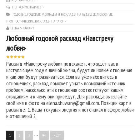
НЕТ КОММЕНТАРИЕВ
ГОДОВЫЕ
,
ГОДОВЫЕ РАСКЛАДЫ И РАСКЛАДЫ НА БУДУЩЕЕ
,
ЛЮБОВНЫЕ
,
ПРОГНОСТИЧЕСКИЕ
,
РАСКЛАДЫ НА ТАРО
ELENA SHUWANY
Любовный годовой расклад «Навстречу
любви»
Расклад «Навстречу любви» подскажет, что ждёт вас в
наступающем году в личной жизни, будут ли новые отношения
и как они будут развиваться. Если вы уже находитесь в
отношениях, расклад поможет узнать возможный источник
проблем, насколько эти отношения соответствуют вашим
ожиданиям и к чему они приведут. Для расклада высылайте
своё имя и фото на elena.shuwany@gmail.com. Позиции карт в
раскладе: 1. Ваша текущая энергия и потенциал в сфере любви
и отношений 2.
…
1
2
3
94
NEXT