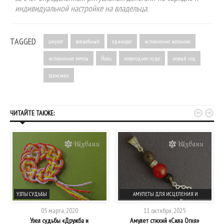
индивидуальной настройке на владельца.
TAGGED
амулет
волшебный
единорог
исполнение желания
исполнение мечты
Йоль
новогоднее чудо
новый год
талисман


ЧИТАЙТЕ ТАКЖЕ:
УЗЛЫ СУДЬБЫ
АМУЛЕТЫ ДЛЯ ИСЦЕЛЕНИЯ И
ЗДОРОВЬЯ
05 марта, 2020
11 октября, 2025
Узел судьбы «Дружба и
Амулет стихий «Сила Огня»