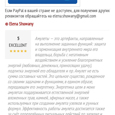
Если PayPal в вашей стране не доступен, для получения других
реквизитов обращайтесь на elena.shuwany@gmail.com
© Elena Shuwany
5
Амулеты — это артефакты, направленные
на выполнение заданных функций: защита
EXCELLENT
и гармонизация внутреннего мира его
владельца, борьба с негативным
воздействием и усиление благоприятных
энергий (любовных, денежных, приносящих удачу),
подпитка энергией его обладателя и пр. Амулет не есть
сумма составных частей. Это цельное существо, рожденное
со своими задачами и функциями, в едином образе,
передающем его энергетику. Энергетика цели в моих
амулетах поддерживается естественной энергией
вложенных трав, камней, эфирных масел, а также
используемых при создании амулета узелков и рунных
формул. Эффективность работы амулета достигается также
за счёт определённых ритуальных действий по зарядке и