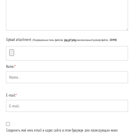
Upload attachment
(Разрешенные типы файлов:
jpg, gif, png
, максимальный размер файла:
20MB.
Name:
*
E-mail:
*
Сохранить моё имя, email и адрес сайта в этом браузере для последующих моих