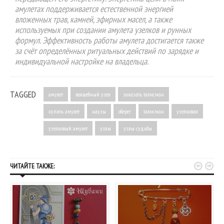
амулетах поддерживается естественной энергией
вложенных трав, камней, эфирных масел, а также
используемых при создании амулета узелков и рунных
формул. Эффективность работы амулета достигается также
за счёт определённых ритуальных действий по зарядке и
индивидуальной настройке на владельца.
TAGGED
амулет
волшебный узел
заказать талисман
купить амулет
наузы
оберег
талисман
узелковая
узелковый амулет
узлы
узлы судьбы


ЧИТАЙТЕ ТАКЖЕ: