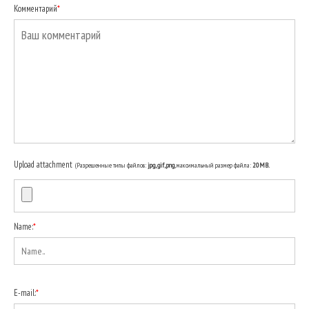
Комментарий
*
Upload attachment
(Разрешенные типы файлов:
jpg, gif, png
, максимальный размер файла:
20MB.
Name:
*
E-mail:
*