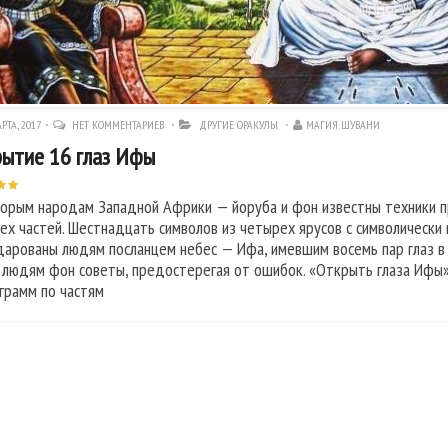
РТА, 2017
НЕТ КОММЕНТАРИЕВ
ДРУГИЕ ОРАКУЛЫ
МАГИЯ ШУВАНИ
ытие 16 глаз Ифы
орым народам Западной Африки — йоруба и фон известны техники пр
ех частей. Шестнадцать символов из четырех ярусов с символически
дарованы людям посланцем небес — Ифа, имевшим восемь пар глаз в
 людям фон советы, предостерегая от ошибок. «Открыть глаза Ифы»
грамм по частям