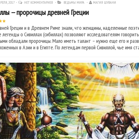
РЕЛЯ, 2017
НЕТ КОММЕНТАРИЕВ
ВЕДЬМЫ МИРА
МАГИЯ ШУВАНИ
ллы — пророчицы древней Греции
вней Греции и в Древнем Риме знали, что женщины, наделенные поэт
е легенды о Сивиллах (сибиллах) позволяют исследователям говорить 
ыми обладали пророчицы. Мало иметь талант – нужно еще его и разви
ложенных в Азии и в Египте. По легендам первой Сивиллой, чье имя с