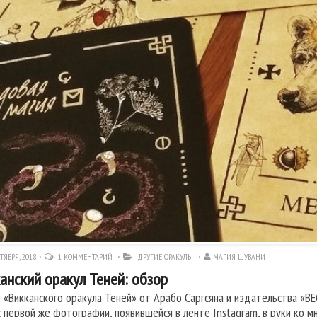
ТЯБРЯ, 2018
1 КОММЕНТАРИЙ
ДРУГИЕ ОРАКУЛЫ
МАГИЯ ШУВАНИ
анский оракул Теней: обзор
 «Викканского оракула Теней» от Арабо Саргсяна и издательства «ВЕ
с первой же фотографии, появившейся в ленте Instagram, в руки ко м