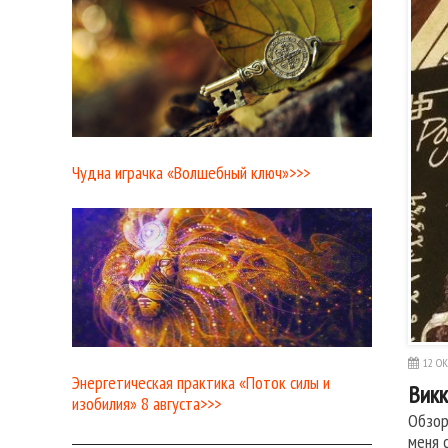
Чудна играчка «Волшебный ключ»>>>
12 ОК
Энергетическая практика «Поток силы и
Викк
изобилия» 8 августа>>>
Обзор
меня 