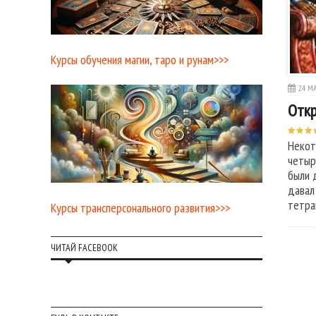
Курсы обучения магии, таро и рунам>>>
24 МА
Откр
Некот
четыр
были 
давал
тетра
Курсы трансперсонального развития>>>
ЧИТАЙ FACEBOOK