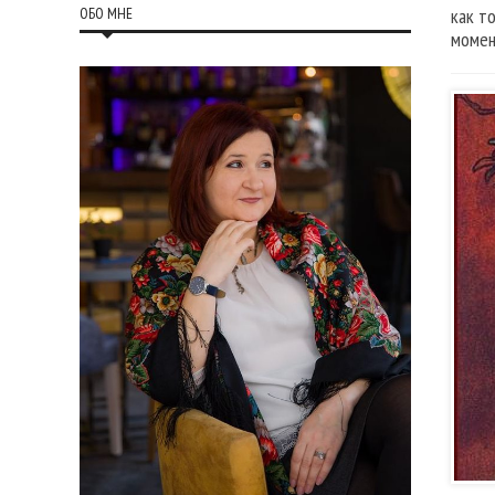
ОБО МНЕ
как т
момен