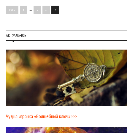
…
PREV
1
5
6
7
АКТУАЛЬНОЕ
Чудна играчка «Волшебный ключ»>>>