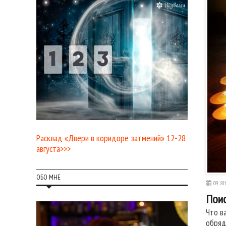
Расклад «Двери в коридоре затмений» 12-28
августа>>>
ОБО МНЕ
09 ЯН
Поис
Что в
обряд