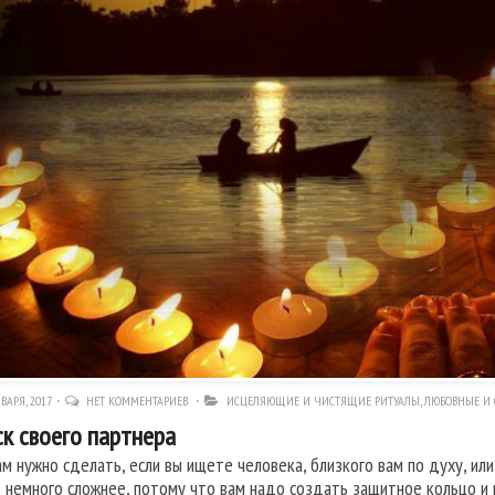
ВАРЯ, 2017
НЕТ КОММЕНТАРИЕВ
ИСЦЕЛЯЮЩИЕ И ЧИСТЯЩИЕ РИТУАЛЫ
,
ЛЮБОВНЫЕ И 
к своего партнера
ам нужно сделать, если вы ищете человека, близкого вам по духу, и
 немного сложнее, потому что вам надо создать защитное кольцо и 