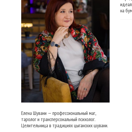
идеал
на бум
Елена Шувани — профессиональный маг,
таролог и трансперсональный психолог.
Целительница в традициях цыганских шувани.