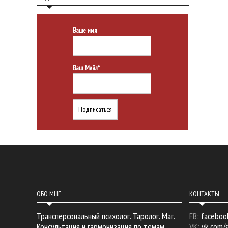
Ваше имя
Ваш Мейл*
ОБО МНЕ
КОНТАКТЫ
Трансперсональный психолог. Таролог. Маг.
FB:
faceboo
Консультация и гармонизация по темам
VK:
vk.com/