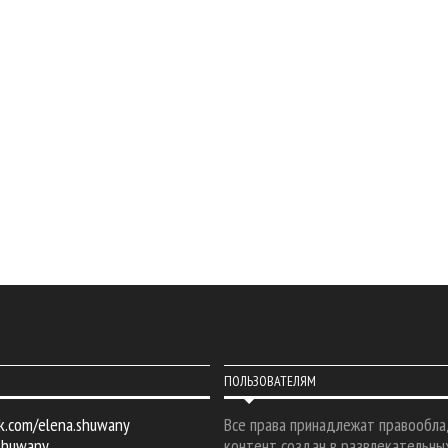
ПОЛЬЗОВАТЕЛЯМ
k.com/elena.shuwany
Все права принадлежат правообла
shuwany
контент создан в развлекательны