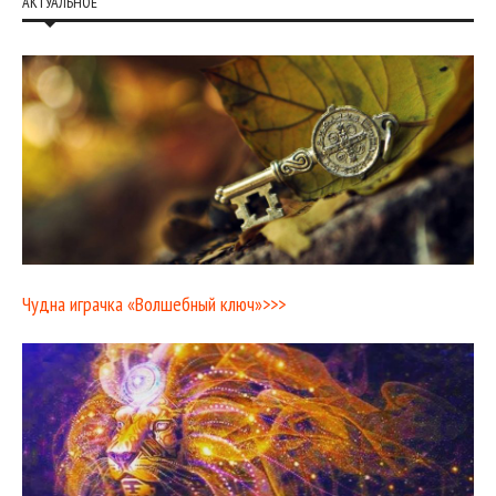
АКТУАЛЬНОЕ
Чудна играчка «Волшебный ключ»>>>