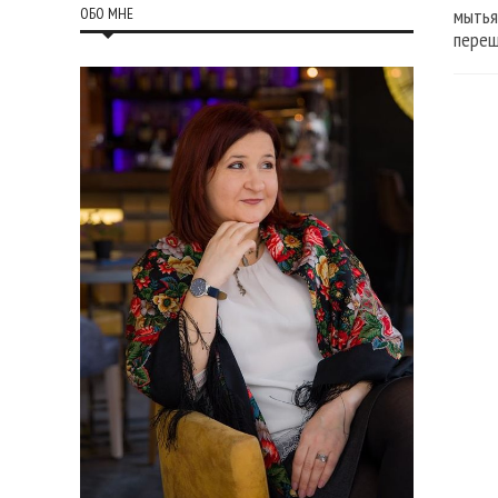
ОБО МНЕ
мытья
переш