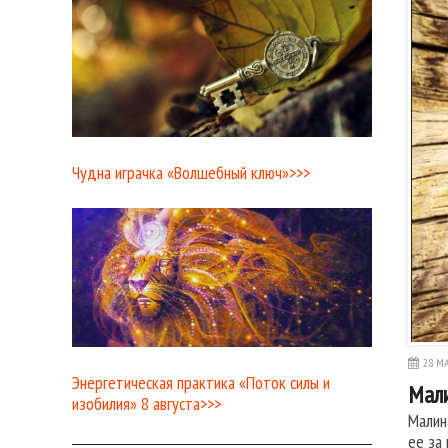
Чудна играчка «Волшебный ключ»>>>
28 МА
Энергетическая практика «Поток силы и
Мали
изобилия» 8 августа>>>
Малин
ее за