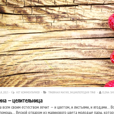
Я, 2013
НЕТ КОММЕНТАРИЕВ
ТРАВЯНАЯ МАГИЯ
,
ЭНЦИКЛОПЕДИЯ ТРАВ
ELENA S
на — целительница
а всем своим естеством лечит — и цветом, и листьями, и ягодами… В
 помощь… Весной отваром из малинового цвета молодые пары, котор