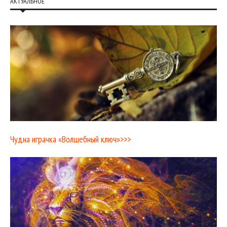
АКТУАЛЬНОЕ
Чудна играчка «Волшебный ключ»>>>