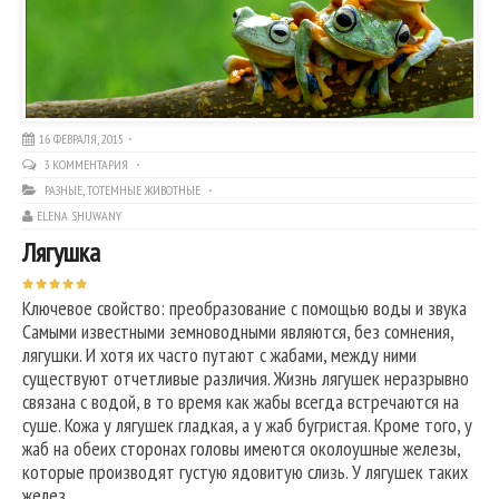
16 ФЕВРАЛЯ, 2015
3 КОММЕНТАРИЯ
РАЗНЫЕ
,
ТОТЕМНЫЕ ЖИВОТНЫЕ
ELENA SHUWANY
Лягушка
Ключевое свойство: преобразование с помощью воды и звука
Самыми известными земноводными являются, без сомнения,
лягушки. И хотя их часто путают с жабами, между ними
существуют отчетливые различия. Жизнь лягушек неразрывно
связана с водой, в то время как жабы всегда встречаются на
суше. Кожа у лягушек гладкая, а у жаб бугристая. Кроме того, у
жаб на обеих сторонах головы имеются околоушные железы,
которые производят густую ядовитую слизь. У лягушек таких
желез