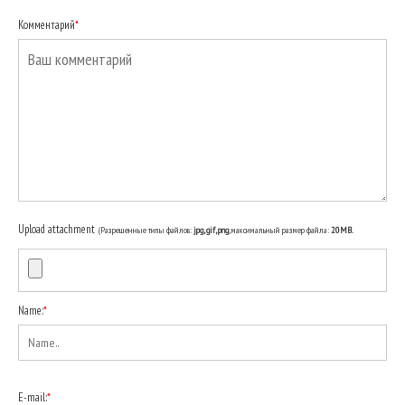
Комментарий
*
Upload attachment
(Разрешенные типы файлов:
jpg, gif, png
, максимальный размер файла:
20MB.
Name:
*
E-mail:
*