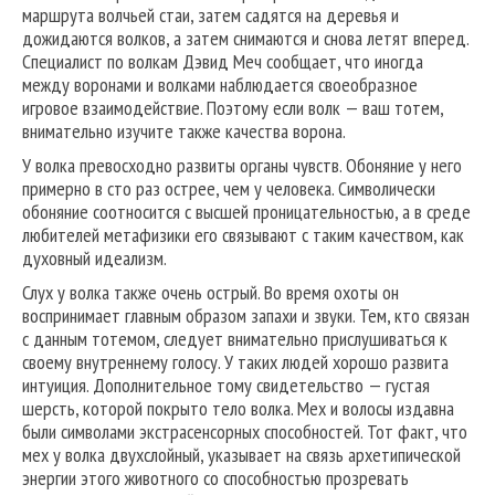
маршрута волчьей стаи, затем садятся на деревья и
дожидаются волков, а затем снимаются и снова летят вперед.
Специалист по волкам Дэвид Меч сообщает, что иногда
между воронами и волками наблюдается своеобразное
игровое взаимодействие. Поэтому если волк — ваш тотем,
внимательно изучите также качества ворона.
У волка превосходно развиты органы чувств. Обоняние у него
примерно в сто раз острее, чем у человека. Символически
обоняние соотносится с высшей проницательностью, а в среде
любителей метафизики его связывают с таким качеством, как
духовный идеализм.
Слух у волка также очень острый. Во время охоты он
воспринимает главным образом запахи и звуки. Тем, кто связан
с данным тотемом, следует внимательно прислушиваться к
своему внутреннему голосу. У таких людей хорошо развита
интуиция. Дополнительное тому свидетельство — густая
шерсть, которой покрыто тело волка. Мех и волосы издавна
были символами экстрасенсорных способностей. Тот факт, что
мех у волка двухслойный, указывает на связь архетипической
энергии этого животного со способностью прозревать