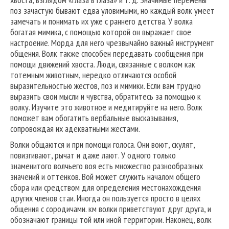
поз зачастую бывают едва уловимыми, но каждый волк умеет
замечать и понимать их уже с раннего детства. У волка
богатая мимика, с помощью которой он выражает свое
настроение. Морда для него чрезвычайно важный инструмент
общения. Волк также способен передавать сообщения при
помощи движений хвоста. Люди, связанные с волком как
тотемным животным, нередко отличаются особой
выразительностью жестов, поз и мимики. Если вам трудно
выразить свои мысли и чувства, обратитесь за помощью к
волку. Изучите это животное и медитируйте на него. Волк
поможет вам обогатить вербальные высказывания,
сопровождая их адекватными жестами.
Волки общаются и при помощи голоса. Они воют, скулят,
повизгивают, рычат и даже лают. У одного только
знаменитого волчьего воя есть множество разнообразных
значений и оттенков. Вой может служить началом общего
сбора или средством для определения местонахождения
других членов стаи. Иногда он пользуется просто в целях
общения с сородичами. км волки приветствуют друг друга, и
обозначают границы той или иной территории. Наконец, волк