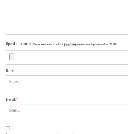
Upload attachment
(Разрешенные типы файлов:
jpg, gif, png
, максимальный размер файла:
20MB.
Name:
*
E-mail:
*