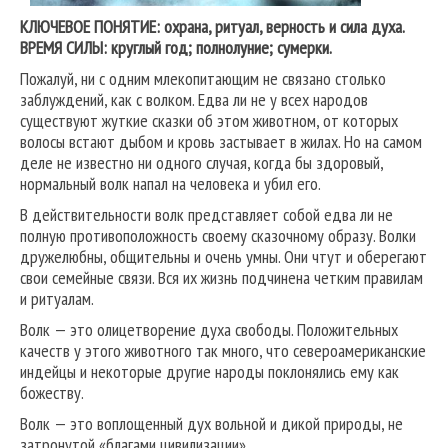
КЛЮЧЕВОЕ ПОНЯТИЕ: охрана, ритуал, верность и сила духа.
ВРЕМЯ СИЛЫ: круглый год; полнолуние; сумерки.
Пожалуй, ни с одним млекопитающим не связано столько
заблуждений, как с волком. Едва ли не у всех народов
существуют жуткие сказки об этом животном, от которых
волосы встают дыбом и кровь застывает в жилах. Но на самом
деле не известно ни одного случая, когда бы здоровый,
нормальный волк напал на человека и убил его.
В действительности волк представляет собой едва ли не
полную противоположность своему сказочному образу. Волки
дружелюбны, общительны и очень умны. Они чтут и оберегают
свои семейные связи. Вся их жизнь подчинена четким правилам
и ритуалам.
Волк — это олицетворение духа свободы. Положительных
качеств у этого животного так много, что североамериканские
индейцы и некоторые другие народы поклонялись ему как
божеству.
Волк — это воплощенный дух вольной и дикой природы, не
затронутой «благами цивилизации».