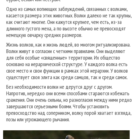
Одно из самых вопиющих заблуждений, связанных с волками,
касается размера этих животных. Волки далеко не так крупны,
как считают многие. Они кажутся крупнее, чем есть, из-за
длинного густого меха, а по высоте обычно не превосходят
немецкую овчарку средних размеров.
Жизнь волков, как и жизнь людей, во многом ритуализирована.
Волки живут в согласии с четкими правилами. Они выделяют
для себя особые «священные» территории. Их общество
основано на иерархической структуре. У каждого волка есть
свое место и свои функции в рамках этой иерархии. У волков
существует своя элита как среди самцов, так и среди самок.
Без необходимости волки не дерутся друг с другом.
Напротив, нередко они всеми способами стараются избежать
сражения. Они очень сильны, но разногласия между ними редко
завершаются серьезными боями. Чтобы установить
превосходство над соперником, волку порой хватает взгляда,
позы или угрожающего рычания.