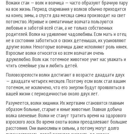
Вожаки стаи — волк и волчица — часто образуют брачную пару
на всю жизнь. Период спаривания у волков обычно приходится
на конец зимы, а спустя два месяца самка производит на свет
потомство. Игривые и симпатичные волчата пользуются
любовью и заботой всей стаи, а не только собственных
родителей. Волки на удивление чадолюбивы. Если мать и отец
не в состоянии заботиться о своих детенышах, их усыновляют
другие волки. Некоторые волчицы даже исполняют роль нянек.
Взрослые волки относятся ко всем волчатам очень
дружелюбно. Волк как тотемное животное учит нас уважать и
чтить семейные узы и любить детей.
Половозрелости волки достигают в возрасте двадцати двух
— двадцати четырех месяцев. Поэтому если волк стал вашим
тотемом, не исключено, что его энергии будут проявляться в
вашей жизни с периодичностью около двух лет.
Разумеется, волки хищники. Их жертвами становятся главным
образом больные, старые и юные животные. Главная добыча
волка оленевые. Волки не станут тратить время на здорового
взрослого лося. Во время охоты волки преодолевают большие
расстояния. Они выносливы и сильны, а потому могут долго