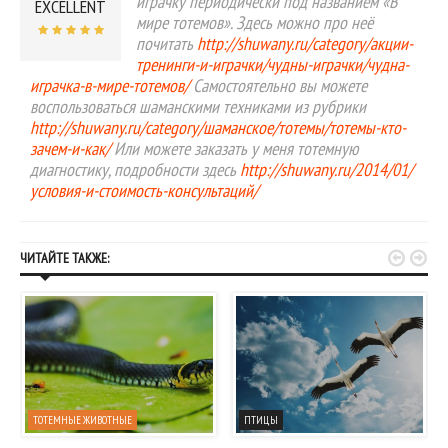
играчку периодически под названием «В
EXCELLENT
мире тотемов». Здесь можно про неё
почитать
http://shuwany.ru/category/акции-
тренинги-и-играчки/чудны-играчки/чудна-
играчка-в-мире-тотемов/
Самостоятельно вы можете
воспользоваться шаманскими техниками из рубрики
http://shuwany.ru/category/шаманское/тотемы/тотемы-кто-
зачем-и-как/
Или можете заказать у меня тотемную
диагностику, подробности здесь
http://shuwany.ru/2014/01/
условия-и-стоимость-консультаций/


ЧИТАЙТЕ ТАКЖЕ:
ТОТЕМНЫЕ ЖИВОТНЫЕ
ПТИЦЫ