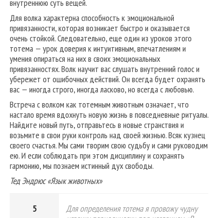
внутреннюю суть вещей.
Для волка характерна способность к эмоциональной
привязанности, которая возникает быстро и оказывается
очень стойкой. Следовательно, еще один из уроков этого
тотема — урок доверия к интуитивным, впечатлениям и
умения опираться на них в своих эмоциональных
привязанностях. Волк научит вас слушать внутренний голос и
убережет от ошибочных действий. Он всегда будет охранять
вас — иногда строго, иногда ласково, но всегда с любовью.
Встреча с волком как тотемным животным означает, что
настало время вдохнуть новую жизнь в повседневные ритуалы.
Найдите новый путь, отправьтесь в новые странствия и
возьмите в свои руки контроль над своей жизнью. Всяк кузнец
своего счастья. Мы сами творим свою судьбу и сами руководим
ею. И если соблюдать при этом дисциплину и сохранять
гармонию, мы познаем истинный дух свободы.
Тед Эндрюс «Язык животных»
5
Для определения тотема я провожу чудну