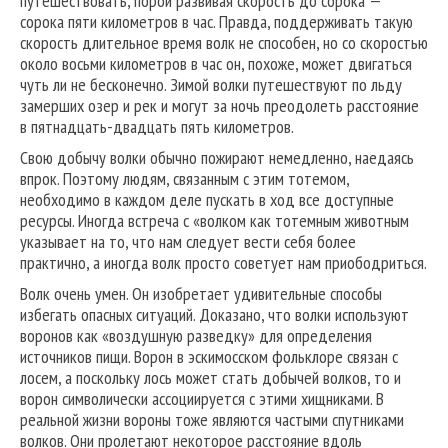
путешествовать, порой развивая скорость до сорока —
сорока пяти километров в час. Правда, поддерживать такую
скорость длительное время волк не способен, но со скоростью
около восьми километров в час он, похоже, может двигаться
чуть ли не бесконечно. Зимой волки путешествуют по льду
замерших озер и рек и могут за ночь преодолеть расстояние
в пятнадцать-двадцать пять километров.
Свою добычу волки обычно пожирают немедленно, наедаясь
впрок. Поэтому людям, связанным c этим тотемом,
необходимо в каждом деле пускать в ход все доступные
ресурсы. Иногда встреча с «волком как тотемным животным
указывает на то, что нам следует вести себя более
практично, а иногда волк просто советует нам приободриться.
Волк очень умен. Он изобретает удивительные способы
избегать опасных ситуаций. Доказано, что волки используют
воронов как «воздушную разведку» для определения
источников пищи. Ворон в эскимосском фольклоре связан с
лосем, а поскольку лось может стать добычей волков, то и
ворон символически ассоциируется с этими хищниками. В
реальной жизни вороны тоже являются частыми спутниками
волков. Они пролетают некоторое расстояние вдоль