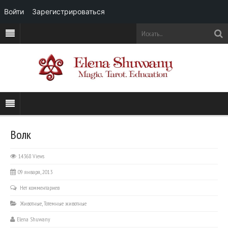
Войти
Зарегистрироваться
Волк
14368 Views
09 января, 2013
Нет комментариев
Животные
,
Тотемные животные
Elena Shuwany