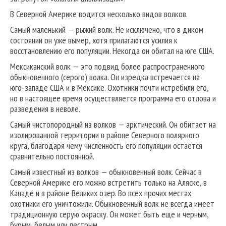
В Северной Америке водится несколько видов волков.
Самый маленький — рыжий волк. Не исключено, что в диком
состоянии он уже вымер, хотя прилагаются усилия к
восстановлению его популяции. Некогда он обитал на юге США.
Мексиканский волк — это подвид более распространенного
обыкновенного (серого) волка. Он изредка встречается на
юго-западе США и в Мексике. Охотники почти истребили его,
но в настоящее время осуществляется программа его отлова и
разведения в неволе.
Самый чистопородный из волков — арктический. Он обитает на
изолированной территории в районе Северного полярного
круга, благодаря чему численность его популяции остается
сравнительно постоянной.
Самый известный из волков — обыкновенный волк. Сейчас в
Северной Америке его можно встретить только на Аляске, в
Канаде и в районе Великих озер. Во всех прочих местах
охотники его уничтожили. Обыкновенный волк не всегда имеет
традиционную серую окраску. Он может быть еще и черным,
бурым, белым или пестрым.