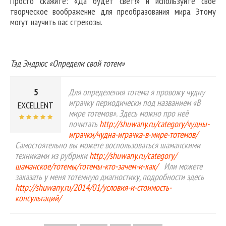
Просто скажите: «Да будет свет!» и используйте свое
творческое воображение для преобразования мира. Этому
могут научить вас стрекозы.
Тэд Эндрюс «Определи свой тотем»
5
Для определения тотема я провожу чудну
играчку периодически под названием «В
EXCELLENT
мире тотемов». Здесь можно про неё
почитать
http://shuwany.ru/category/чудны-
играчки/чудна-играчка-в-мире-тотемов/
Самостоятельно вы можете воспользоваться шаманскими
техниками из рубрики
http://shuwany.ru/category/
шаманское/тотемы/тотемы-кто-зачем-и-как/
Или можете
заказать у меня тотемную диагностику, подробности здесь
http://shuwany.ru/2014/01/условия-и-стоимость-
консультаций/