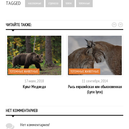
TAGGED
насекомые
стрекоза
тотем
тотемные


ЧИТАЙТЕ ТАКЖЕ:
ТОТЕМНЫЕ ЖИВОТНЫЕ
ТОТЕМНЫЕ ЖИВОТНЫЕ
17 июля, 2018
11 сентября, 2014
Культ Медведя
Рысь евразийская или обыкновенная
(Lynx lynx)
НЕТ КОММЕНТАРИЕВ
Нет комментариев!