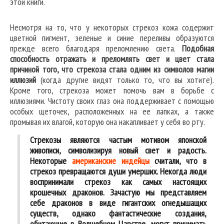
этой книги.
Несмотря на то, что у некоторых стрекоз кожа содержит
цветной пигмент, зеленые и синие переливы образуются
прежде всего благодаря преломлению света.
Подобная
способность отражать и преломлять свет и цвет стала
причиной того, что стрекоза стала одним из символов магии
иллюзий
(когда другие видят только то, что вы хотите).
Кроме того, стрекоза может помочь вам в борьбе с
иллюзиями. Чистоту своих глаз она поддерживает с помощью
особых щеточек, расположенных на ее лапках, а также
промывая их влагой, которую она накапливает у себя во рту.
Стрекозы являются частым мотивом японской
живописи, символизируя новый свет и радость.
Некоторые
американские индейцы
считали, что в
стрекоз превращаются души умерших. Некогда люди
воспринимали стрекоз как самых настоящих
крошечных драконов. Зачастую мы представляем
себе драконов в виде гигантских огнедышащих
существ, однако фантастические создания,
обитающие в Волшебном Царстве, могут принимать