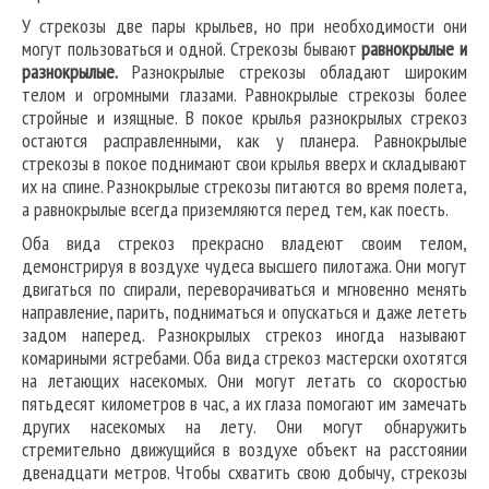
У стрекозы две пары крыльев, но при необходимости они
могут пользоваться и одной. Стрекозы бывают
равнокрылые и
разнокрылые.
Разнокрылые стрекозы обладают широким
телом и огромными глазами. Равнокрылые стрекозы более
стройные и изящные. В покое крылья разнокрылых стрекоз
остаются расправленными, как у планера. Равнокрылые
стрекозы в покое поднимают свои крылья вверх и складывают
их на спине. Разнокрылые стрекозы питаются во время полета,
а равнокрылые всегда приземляются перед тем, как поесть.
Оба вида стрекоз прекрасно владеют своим телом,
демонстрируя в воздухе чудеса высшего пилотажа. Они могут
двигаться по спирали, переворачиваться и мгновенно менять
направление, парить, подниматься и опускаться и даже лететь
задом наперед. Разнокрылых стрекоз иногда называют
комариными ястребами. Оба вида стрекоз мастерски охотятся
на летающих насекомых. Они могут летать со скоростью
пятьдесят километров в час, а их глаза помогают им замечать
других насекомых на лету. Они могут обнаружить
стремительно движущийся в воздухе объект на расстоянии
двенадцати метров. Чтобы схватить свою добычу, стрекозы