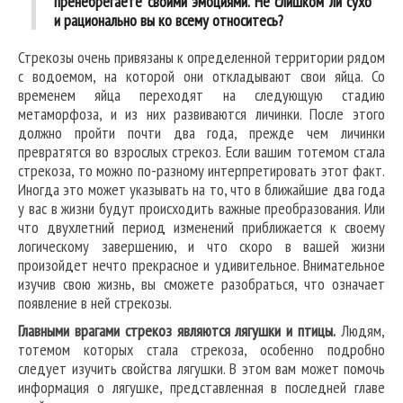
пренебрегаете своими эмоциями. Не слишком ли сухо
и рационально вы ко всему относитесь?
Стрекозы очень привязаны к определенной территории рядом
с водоемом, на которой они откладывают свои яйца. Со
временем яйца переходят на следующую стадию
метаморфоза, и из них развиваются личинки. После этого
должно пройти почти два года, прежде чем личинки
превратятся во взрослых стрекоз. Если вашим тотемом стала
стрекоза, то можно по-разному интерпретировать этот факт.
Иногда это может указывать на то, что в ближайшие два года
у вас в жизни будут происходить важные преобразования. Или
что двухлетний период изменений приближается к своему
логическому завершению, и что скоро в вашей жизни
произойдет нечто прекрасное и удивительное. Внимательное
изучив свою жизнь, вы сможете разобраться, что означает
появление в ней стрекозы.
Главными врагами стрекоз являются лягушки и птицы.
Людям,
тотемом которых стала стрекоза, особенно подробно
следует изучить свойства лягушки. В этом вам может помочь
информация о лягушке, представленная в последней главе