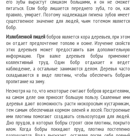
его зубы вырастут слишком большими, и он не сможет
питаться. Если бобр лишается переднего зуба, то он, как
правило, умирает. Поэтому надлежащая гигиена зубов имеет
существенное значение для людей, чьим тотемом является
бобр.
Излюбленной пищей
бобров является кора деревьев, при этом
он отдает предпочтение тополю и осине. Изучение свойств
этих деревьев может предоставить вам дополнительную
информацию. При валке деревьев бобры применяют
коллективный труд. Один бобр отдыхает и ведет
наблюдение, а остальные занимаются делом. Деревья часто
складываются в виде плотины, чтобы обеспечить бобрам
пропитание на зиму.
Несмотря на то, что некоторые считают бобров вредителями,
на самом деле они приносят большую пользу. Сваленные ими
деревья дают возможность расти низкорослым кустарникам,
тем самым обеспечивая кормом оленей и лосей. Построенные
ими плотины помогают создавать сельхозугодия для людей.
Дно прудов, в которых бобры строят свои плотины, покрыто
илом. Когда бобры покидают пруд, плотина постепенно
разрушается. Вода высыхает, оставляя после себя ровный