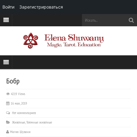
Войти
Зарегистрироваться
Бобр
4219 Views
16 мая, 2019
Нет комментариев
Животные
,
Тотемные животные
Магия Шувани