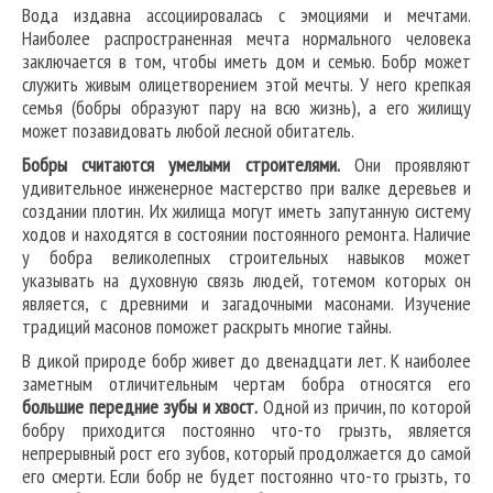
Вода издавна ассоциировалась с эмоциями и мечтами.
Наиболее распространенная мечта нормального человека
заключается в том, чтобы иметь дом и семью. Бобр может
служить живым олицетворением этой мечты. У него крепкая
семья (бобры образуют пару на всю жизнь), а его жилищу
может позавидовать любой лесной обитатель.
Бобры считаются умелыми строителями.
Они проявляют
удивительное инженерное мастерство при валке деревьев и
создании плотин. Их жилища могут иметь запутанную систему
ходов и находятся в состоянии постоянного ремонта. Наличие
у бобра великолепных строительных навыков может
указывать на духовную связь людей, тотемом которых он
является, с древними и загадочными масонами. Изучение
традиций масонов поможет раскрыть многие тайны.
В дикой природе бобр живет до двенадцати лет. К наиболее
заметным отличительным чертам бобра относятся его
большие передние зубы и хвост.
Одной из причин, по которой
бобру приходится постоянно что-то грызть, является
непрерывный рост его зубов, который продолжается до самой
его смерти. Если бобр не будет постоянно что-то грызть, то