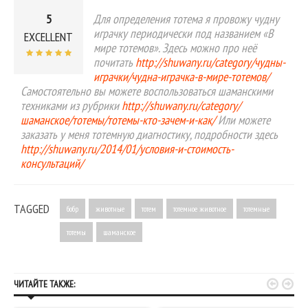
5
Для определения тотема я провожу чудну
играчку периодически под названием «В
EXCELLENT
мире тотемов». Здесь можно про неё
почитать
http://shuwany.ru/category/чудны-
играчки/чудна-играчка-в-мире-тотемов/
Самостоятельно вы можете воспользоваться шаманскими
техниками из рубрики
http://shuwany.ru/category/
шаманское/тотемы/тотемы-кто-зачем-и-как/
Или можете
заказать у меня тотемную диагностику, подробности здесь
http://shuwany.ru/2014/01/условия-и-стоимость-
консультаций/
TAGGED
бобр
животные
тотем
тотемное животное
тотемные
тотемы
шаманское


ЧИТАЙТЕ ТАКЖЕ: