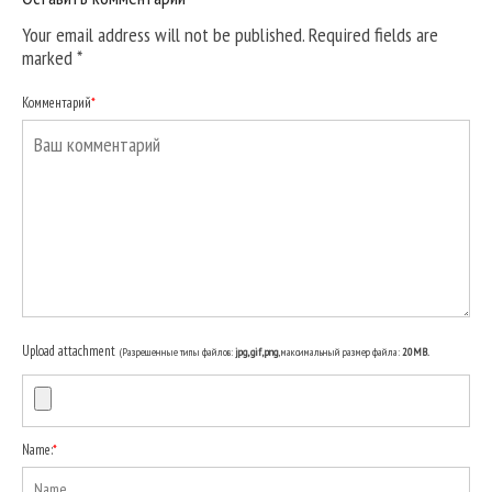
Your email address will not be published. Required fields are
marked
*
Комментарий
*
Upload attachment
(Разрешенные типы файлов:
jpg, gif, png
, максимальный размер файла:
20MB.
Name:
*