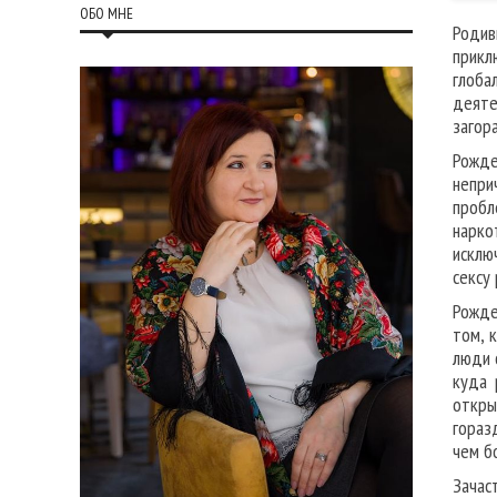
ОБО МНЕ
Родив
прикл
глоба
деяте
загор
Рожде
непри
пробл
нарко
исклю
сексу
Рожде
том, 
люди 
куда 
откры
гораз
чем б
Зачас