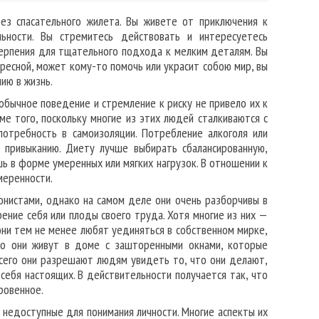
з спасательного жилета. Вы живете от приключения к
ьности. Вы стремитесь действовать и интересуетесь
 терпения для тщательного подхода к мелким деталям. Вы
ресной, может кому-то помочь или украсит собою мир, вы
ию в жизнь.
бычное поведение и стремление к риску не привело их к
ме того, поскольку многие из этих людей сталкиваются с
отребность в самоизоляции. Потребление алкоголя или
 привыканию. Диету лучше выбирать сбалансированную,
ь в форме умеренных или мягких нагрузок. В отношении к
меренности.
нистами, однако на самом деле они очень разборчивы в
рение себя или плоды своего труда. Хотя многие из них —
ни тем не менее любят уединяться в собственном мирке,
то они живут в доме с зашторенными окнами, которые
всего они разрешают людям увидеть то, что они делают,
себя настоящих. В действительности получается так, что
ровенное.
 недоступные для понимания личности. Многие аспекты их