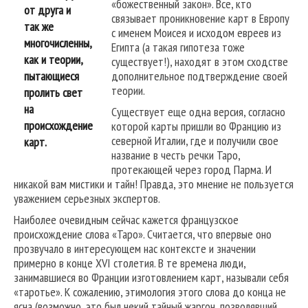
«божественный закон». Все, кто
от друга и
связывает проникновение карт в Европу
так же
с именем Моисея и исходом евреев из
многочисленны,
Египта (а такая гипотеза тоже
как и теории,
существует!), находят в этом сходстве
пытающиеся
дополнительное подтверждение своей
теории.
пролить свет
на
Существует еще одна версия, согласно
происхождение
которой карты пришли во Францию из
северной Италии, где и получили свое
карт.
название в честь речки Таро,
протекающей через город Парма. И
никакой вам мистики и тайн! Правда, это мнение не пользуется
уважением серьезных экспертов.
Наиболее очевидным сейчас кажется французское
происхождение слова «Таро». Считается, что впервые оно
прозвучало в интересующем нас контексте и значении
примерно в конце XVI столетия. В те времена люди,
занимавшиеся во Франции изготовлением карт, называли себя
«таротье». К сожалению, этимология этого слова до конца не
ясна (возможно, это был некий тайный жаргон, позволявший