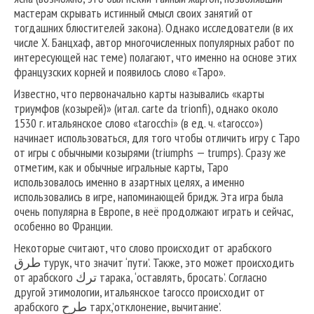
мастерам скрывать истинный смысл своих занятий от
тогдашних блюстителей закона). Однако исследователи (в их
числе X. Банцхаф, автор многочисленных популярных работ по
интересующей нас теме) полагают, что именно на основе этих
французских корней и появилось слово «Таро».
Известно, что первоначально карты назывались «карты
триумфов (козырей)» (итал. carte da trionfi), однако около
1530 г. итальянское слово «tarocchi» (в ед. ч. «tarocco»)
начинает использоваться, для того чтобы отличить игру с Таро
от игры с обычными козырями (triumphs — trumps). Сразу же
отметим, как и обычные игральные карты, Таро
использовалось именно в азартных целях, а именно
использовались в игре, напоминающей бридж. Эта игра была
очень популярна в Европе, в неё продолжают играть и сейчас,
особенно во Франции.
Некоторые считают, что слово происходит от арабского
طرق турук, что значит ‘пути’. Также, это может происходить
от арабского ترك тарака, ‘оставлять, бросать’. Согласно
другой этимологии, итальянское tarocco происходит от
арабского طرح тарх,’отклонение, вычитание’.