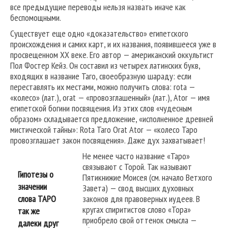
все предыдущие переводы нельзя назвать иначе как
беспомощными.
Существует еще одно «доказательство» египетского
происхождения и самих карт, и их названия, появившееся уже в
просвещенном XX веке. Его автор — американский оккультист
Пол Фостер Кейз. Он составил из четырех латинских букв,
входящих в название Таго, своеобразную шараду: если
переставлять их местами, можно получить слова: rota —
«колесо» (лат.), orat — «провозглашенный» (лат.), Ator — имя
египетской богини посвящения. Из этих слов «чудесным
образом» складывается предложение, «исполненное древней
мистической тайны»: Rota Taro Orat Ator — «колесо Таро
провозглашает закон посвящения». Даже дух захватывает!
Не менее часто название «Таро»
связывают с Торой. Так называют
Гипотезы о
Пятикнижие Моисея (см. начало Ветхого
значении
Завета) — свод высших духовных
слова ТАРО
законов для правоверных иудеев. В
кругах спиритистов слово «Тора»
так же
приобрело свой оттенок смысла —
далеки друг