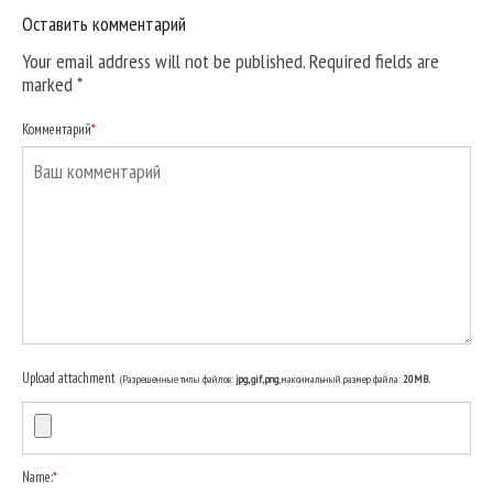
Оставить комментарий
Your email address will not be published. Required fields are
marked
*
Комментарий
*
Upload attachment
(Разрешенные типы файлов:
jpg, gif, png
, максимальный размер файла:
20MB.
Name:
*