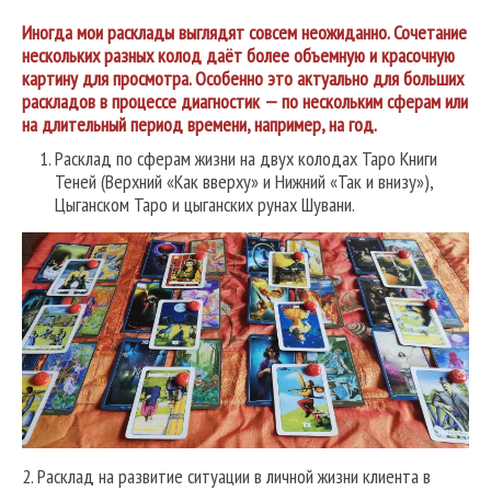
Иногда мои расклады выглядят совсем неожиданно. Сочетание
нескольких разных колод даёт более объемную и красочную
картину для просмотра. Особенно это актуально для больших
раскладов в процессе диагностик — по нескольким сферам или
на длительный период времени, например, на год.
Расклад по сферам жизни на двух колодах Таро Книги
Теней (Верхний «Как вверху» и Нижний «Так и внизу»),
Цыганском Таро и цыганских рунах Шувани.
2. Расклад на развитие ситуации в личной жизни клиента в