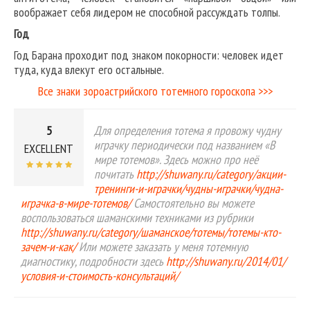
воображает себя лидером не способной рассуждать толпы.
Год
Год Барана проходит под знаком покорности: человек идет
туда, куда влекут его остальные.
Все знаки зороастрийского тотемного гороскопа >>>
5
Для определения тотема я провожу чудну
играчку периодически под названием «В
EXCELLENT
мире тотемов». Здесь можно про неё
почитать
http://shuwany.ru/category/акции-
тренинги-и-играчки/чудны-играчки/чудна-
играчка-в-мире-тотемов/
Самостоятельно вы можете
воспользоваться шаманскими техниками из рубрики
http://shuwany.ru/category/шаманское/тотемы/тотемы-кто-
зачем-и-как/
Или можете заказать у меня тотемную
диагностику, подробности здесь
http://shuwany.ru/2014/01/
условия-и-стоимость-консультаций/