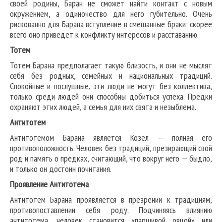
своей родины, Баран не сможет найти контакт с новым
окружением, а одиночество для него губительно. Очень
рискованно для Барана вступление в смешанные браки: скорее
всего оно приведет к конфликту интересов и расставанию.
Тотем
Тотем Барана предполагает такую близость, и они не мыслят
себя без родных, семейных и национальных традиций.
Спокойные и послушные, эти люди не могут без коллектива,
только среди людей они способны добиться успеха. Предки
охраняют этих людей, а семья для них свята и незыблема.
Антитотем
Антитотемом Барана является Козел — полная его
противоположность. Человек без традиций, презирающий свой
род и память о предках, считающий, что вокруг него — быдло,
и только он достоин почитания.
Проявление Антитотема
Антитотем Барана проявляется в презрении к традициям,
противопоставлении себя роду. Подчиняясь влиянию
антитотема, человек становится «паршивой овцой» или