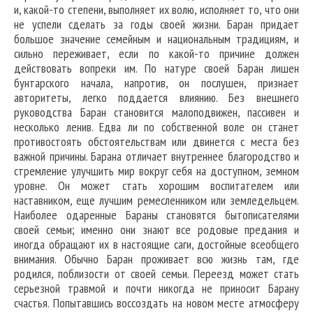
и, какой-то степени, выполняет их волю, исполняет то, что они
не успели сделать за годы своей жизни. Баран придает
большое значение семейным и национальным традициям, и
сильно переживает, если по какой-то причине должен
действовать вопреки им. По натуре своей Баран лишен
бунтарского начала, напротив, он послушен, признает
авторитеты, легко поддается влиянию. Без внешнего
руководства Баран становится малоподвижен, пассивен и
несколько ленив. Едва ли по собственной воле он станет
противостоять обстоятельствам или двинется с места без
важной причины. Барана отличает внутреннее благородство и
стремление улучшить мир вокруг себя на доступном, земном
уровне. Он может стать хорошим воспитателем или
наставником, еще лучшим ремесленником или земледельцем.
Наиболее одаренные Бараны становятся бытописателями
своей семьи; именно они знают все родовые предания и
иногда обращают их в настоящие саги, достойные всеобщего
внимания. Обычно Баран проживает всю жизнь там, где
родился, поблизости от своей семьи. Переезд может стать
серьезной травмой и почти никогда не приносит Барану
счастья. Попытавшись воссоздать на новом месте атмосферу