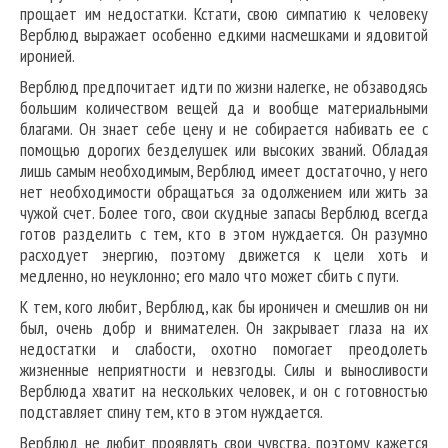
прощает им недостатки. Кстати, свою симпатию к человеку
Верблюд выражает особенно едкими насмешками и ядовитой
иронией.
Верблюд предпочитает идти по жизни налегке, не обзаводясь
большим количеством вещей да и вообще материальными
благами. Он знает себе цену и не собирается набивать ее с
помощью дорогих безделушек или высоких званий. Обладая
лишь самым необходимым, Верблюд имеет достаточно, у него
нет необходимости обращаться за одолжением или жить за
чужой счет. Более того, свои скудные запасы Верблюд всегда
готов разделить с тем, кто в этом нуждается. Он разумно
расходует энергию, поэтому движется к цели хоть и
медленно, но неуклонно; его мало что может сбить с пути.
К тем, кого любит, Верблюд, как бы ироничен и смешлив он ни
был, очень добр и внимателен. Он закрывает глаза на их
недостатки и слабости, охотно помогает преодолеть
жизненные неприятности и невзгоды. Силы и выносливости
Верблюда хватит на нескольких человек, и он с готовностью
подставляет спину тем, кто в этом нуждается.
Верблюд не любит проявлять свои чувства, поэтому кажется