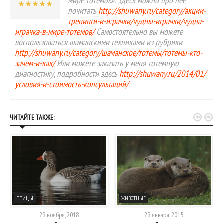
мире тотемов». Здесь можно про неё
почитать
http://shuwany.ru/category/акции-
тренинги-и-играчки/чудны-играчки/чудна-
играчка-в-мире-тотемов/
Самостоятельно вы можете
воспользоваться шаманскими техниками из рубрики
http://shuwany.ru/category/шаманское/тотемы/тотемы-кто-
зачем-и-как/
Или можете заказать у меня тотемную
диагностику, подробности здесь
http://shuwany.ru/2014/01/
условия-и-стоимость-консультаций/


ЧИТАЙТЕ ТАКЖЕ:
ПТИЦЫ
ЖИВОТНЫЕ
29 ноября, 2018
29 января, 2015