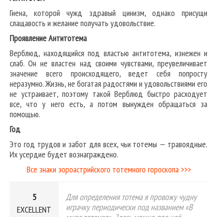
Гиена, которой чужд здравый цинизм, однако присущи
слащавость и желание получать удовольствие.
Проявление Антитотема
Верблюд, находящийся под властью антитотема, изнежен и
слаб. Он не властен над своими чувствами, преувеличивает
значение всего происходящего, ведет себя попросту
неразумно. Жизнь, не богатая радостями и удовольствиями его
не устраивает, поэтому такой Верблюд быстро расходует
все, что у него есть, а потом вынужден обращаться за
помощью.
Год
Это год трудов и забот для всех, чьи тотемы — травоядные.
Их усердие будет вознаграждено.
Все знаки зороастрийского тотемного гороскопа >>>
5
Для определения тотема я провожу чудну
играчку периодически под названием «В
EXCELLENT