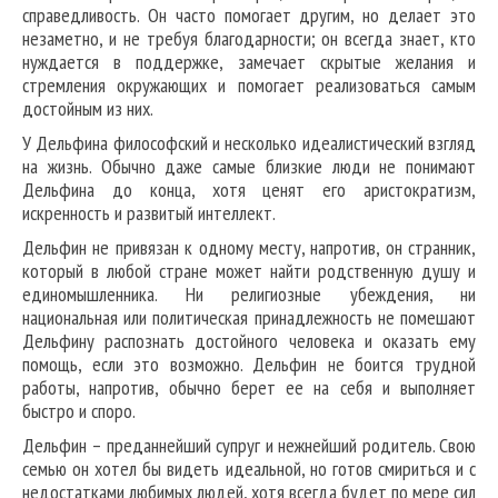
справедливость. Он часто помогает другим, но делает это
незаметно, и не требуя благодарности; он всегда знает, кто
нуждается в поддержке, замечает скрытые желания и
стремления окружающих и помогает реализоваться самым
достойным из них.
У Дельфина философский и несколько идеалистический взгляд
на жизнь. Обычно даже самые близкие люди не понимают
Дельфина до конца, хотя ценят его аристократизм,
искренность и развитый интеллект.
Дельфин не привязан к одному месту, напротив, он странник,
который в любой стране может найти родственную душу и
единомышленника. Ни религиозные убеждения, ни
национальная или политическая принадлежность не помешают
Дельфину распознать достойного человека и оказать ему
помощь, если это возможно. Дельфин не боится трудной
работы, напротив, обычно берет ее на себя и выполняет
быстро и споро.
Дельфин – преданнейший супруг и нежнейший родитель. Свою
семью он хотел бы видеть идеальной, но готов смириться и с
недостатками любимых людей, хотя всегда будет по мере сил