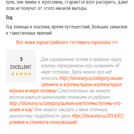
грев, они лживы и агрессивны, стараются всех рассорить, даже
если не получат от этого никакой выгоды.
Год
Год помощи и спасения, время путешествий, больших замыслов
и таинственных явлений
Все знаки зороастрийского тотемного гороскопа >>>
5
Для определения тотема я провожу чудну
играчку периодически под названием «В
EXCELLENT
мире тотемов». Здесь можно про неё
почитать
http://shuwany.ru/category/акции-
тренинги-и-играчки/чудны-играчки/чудна-
играчка-в-мире-тотемов/
Самостоятельно вы можете
воспользоваться шаманскими техниками из рубрики
http://shuwany.ru/category/шаманское/тотемы/тотемы-кто-
зачем-и-как/
Или можете заказать у меня тотемную
диагностику, подробности здесь
http://shuwany.ru/2014/01/
условия-и-стоимость-консультаций/