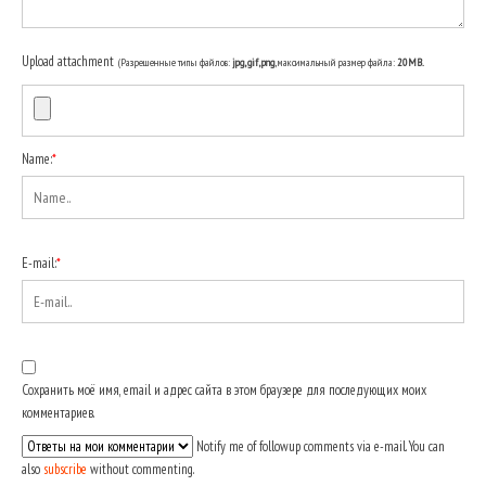
Upload attachment
(Разрешенные типы файлов:
jpg, gif, png
, максимальный размер файла:
20MB.
Name:
*
E-mail:
*
Сохранить моё имя, email и адрес сайта в этом браузере для последующих моих
комментариев.
Notify me of followup comments via e-mail. You can
also
subscribe
without commenting.