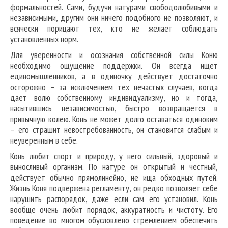
формальностей. Сами, будучи натурами свободолюбивыми и
независимыми, другим они ничего подобного не позволяют, и
всячески порицают тех, кто не желает соблюдать
установленных норм.
Для уверенности и осознания собственной силы Коню
необходимо ощущение поддержки. Он всегда ищет
единомышленников, а в одиночку действует достаточно
осторожно – за исключением тех нечастых случаев, когда
дает волю собственному индивидуализму, но и тогда,
насытившись независимостью, быстро возвращается в
привычную колею. Конь не может долго оставаться одиноким
– его страшит невостребованность, он становится слабым и
неуверенным в себе.
Конь любит спорт и природу, у него сильный, здоровый и
выносливый организм. По натуре он открытый и честный,
действует обычно прямолинейно, не ища обходных путей.
Жизнь Коня подвержена регламенту, он редко позволяет себе
нарушить распорядок, даже если сам его установил. Конь
вообще очень любит порядок, аккуратность и чистоту. Его
поведение во многом обусловлено стремлением обеспечить