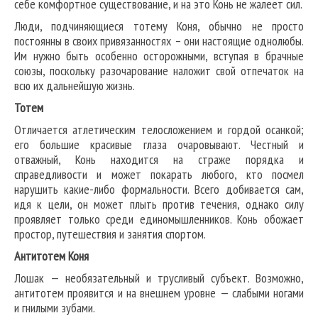
себе комфортное существование, и на это Конь не жалеет сил.
Люди, подчиняющиеся тотему Коня, обычно не просто
постоянны в своих привязанностях – они настоящие однолюбы.
Им нужно быть особенно осторожными, вступая в брачные
союзы, поскольку разочарование наложит свой отпечаток на
всю их дальнейшую жизнь.
Тотем
Отличается атлетическим телосложением и гордой осанкой;
его большие красивые глаза очаровывают. Честный и
отважный, Конь находится на страже порядка и
справедливости и может покарать любого, кто посмел
нарушить какие-либо формальности. Всего добивается сам,
идя к цели, он может плыть против течения, однако силу
проявляет только среди единомышленников. Конь обожает
простор, путешествия и занятия спортом.
Антитотем Коня
Лошак — необязательный и трусливый субъект. Возможно,
антитотем проявится и на внешнем уровне — слабыми ногами
и гнилыми зубами.