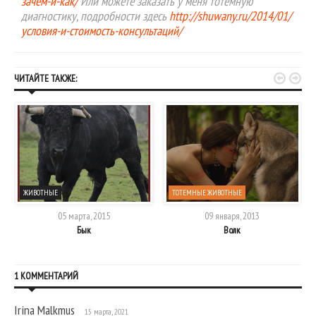
зачем-и-как/
Или можете заказать у меня тотемную
диагностику, подробности здесь
http://shuwany.ru/2014/01/
условия-и-стоимость-консультаций/


ЧИТАЙТЕ ТАКЖЕ:
ЖИВОТНЫЕ
ТОТЕМНЫЕ ЖИВОТНЫЕ
05 марта, 2015
09 января, 2013
Бык
Волк
1 КОММЕНТАРИЙ
Irina Malkmus
15 марта, 2021