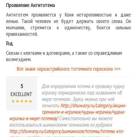
Проявление Антитотема
Антитотем проявляется у Коня неторопливостью и даже
ленью. Такой человек не будет держать своего слова. Он
молчалив, стремится к одиночеству, боится сильных
привязанностей.
Год
Связан с клятвами и договорами, а также со справедливым
возмездием.
Все знаки зороастрийского тотемного гороскопа >>>
5
Для определения тотема я провожу чудну
играчку периодически под названием «В
EXCELLENT
мире тотемов». Здесь можно про неё
почитать
http://shuwany.ru/category/акции-
тренинги-и-играчки/чудны-играчки/чудна-
играчка-в-мире-тотемов/
Самостоятельно вы можете
воспользоваться шаманскими техниками из рубрики
http://shuwany.ru/category/шаманское/тотемы/тотемы-кто-