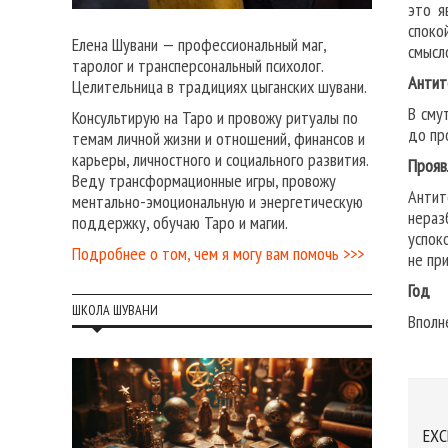
это я
споко
Елена Шувани — профессиональный маг,
смысл
таролог и трансперсональный психолог.
Антит
Целительница в традициях цыганских шувани.
В сму
Консультирую на Таро и провожу ритуалы по
до пр
темам личной жизни и отношений, финансов и
карьеры, личностного и социального развития.
Прояв
Веду трансформационные игры, провожу
Антит
ментально-эмоциональную и энергетическую
нераз
поддержку, обучаю Таро и магии.
успок
Подробнее о том, чем я могу вам помочь >>>
не пр
Год
ШКОЛА ШУВАНИ
Вполн
EXC