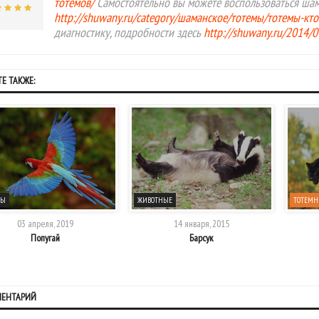
тотемов/
Самостоятельно вы можете воспользоваться ша
http://shuwany.ru/category/шаманское/тотемы/тотемы-кто
диагностику, подробности здесь
http://shuwany.ru/2014/
Е ТАКЖЕ:
ЦЫ
ЖИВОТНЫЕ
ТОТЕМН
03 апреля, 2019
14 января, 2015
Попугай
Барсук
МЕНТАРИЙ