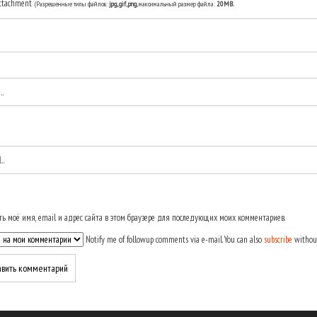
ttachment
(Разрешенные типы файлов:
jpg, gif, png
, максимальный размер файла:
20MB.
ь моё имя, email и адрес сайта в этом браузере для последующих моих комментариев.
Notify me of followup comments via e-mail. You can also
subscribe
withou