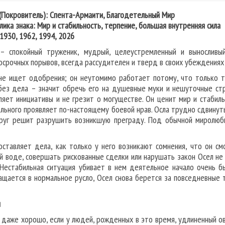
(Покровитель): Спента-Армаити, Благодетельный Мир
лика знака: Мир и стабильность, терпение, большая внутренняя сила
 1930, 1962, 1994, 2026
– спокойный труженик, мудрый, целеустремленный и выносливый
осрочных порывов, всегда рассудителен и тверд в своих убеждениях 
не ищет одобрения; он неутомимо работает потому, что только т
без дела – значит обречь его на душевные муки и нешуточные стр
ляет инициативы и не грезит о могуществе. Он ценит мир и стабил
льного проявляет по-настоящему боевой нрав. Осла трудно сдвинуть 
руг решит разрушить возникшую преграду. Под обычной миролюб
оставляет дела, как только у него возникают сомнения, что он с
й воде, совершать рискованные сделки или нарушать закон Осел не 
 Нестабильная ситуация убивает в нем деятельное начало очень бы
ащается в нормальное русло, Осел снова берется за повседневные 
м
 даже хорошо, если у людей, рожденных в это время, удлиненный о