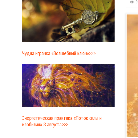
9
Чудна играчка «Волшебный ключ»>>>
Энергетическая практика «Поток силы и
изобилия» 8 августа>>>