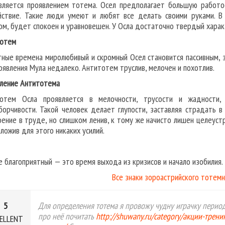
вляется проявлением тотема. Осел предполагает большую работос
йствие. Такие люди умеют и любят все делать своими руками. 
ом, будет спокоен и уравновешен. У Осла достаточно твердый характ
отем
тные времена миролюбивый и скромный Осел становится пассивным, з
оявления Мула недалеко. Антитотем труслив, мелочен и похотлив.
ление Антитотема
отем Осла проявляется в мелочности, трусости и жадности,
борчивости. Такой человек делает глупости, заставляя страдать в
оение в труде, но слишком ленив, к тому же начисто лишен целеуст
иложив для этого никаких усилий.
е благоприятный — это время выхода из кризисов и начало изобилия.
Все знаки зороастрийского тотемн
5
Для определения тотема я провожу чудну играчку период
про неё почитать
http://shuwany.ru/category/акции-трен
ELLENT