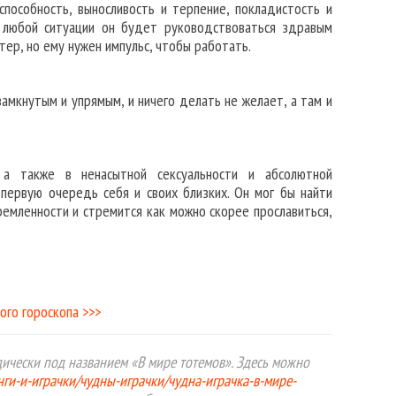
пособность, выносливость и терпение, покладистость и
В любой ситуации он будет руководствоваться здравым
ер, но ему нужен импульс, чтобы работать.
амкнутым и упрямым, и ничего делать не желает, а там и
 а также в ненасытной сексуальности и абсолютной
 первую очередь себя и своих близких. Он мог бы найти
ремленности и стремится как можно скорее прославиться,
ого гороскопа >>>
ически под названием «В мире тотемов». Здесь можно
инги-и-играчки/чудны-играчки/чудна-играчка-в-мире-