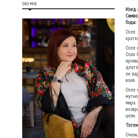
ОБО МНЕ
Изед 
Симво
Годы:
Осел 
кратк
Осел 
Осла 
прояв
деяте
он вд
воля.
Осел 
мутно
мира.
возвр
цели.
Тоте
Очень